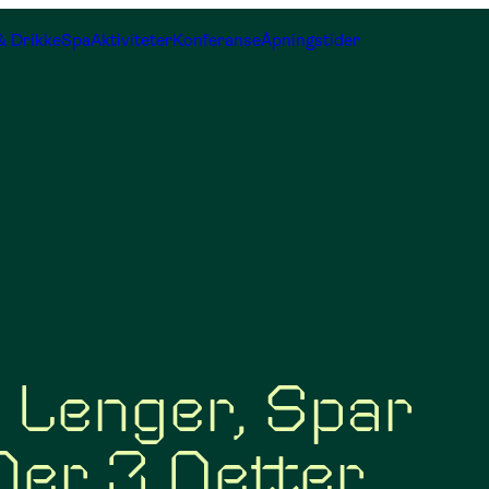
& Drikke
Spa
Aktiviteter
Konferanse
Åpningstider
 Lenger, Spar
er 3 Netter