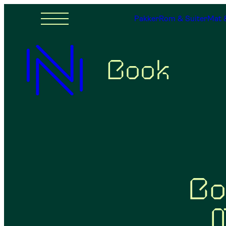
Pakker
Rom & Suiter
Mat 
Book
Bo
M