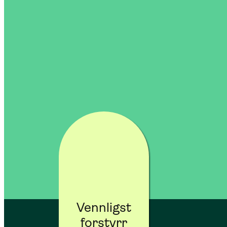
Vennligst
forstyrr