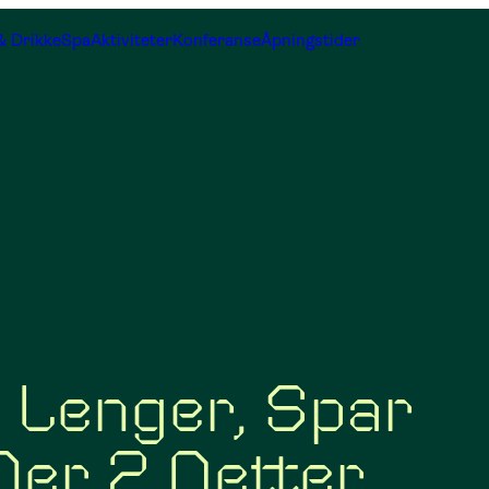
& Drikke
Spa
Aktiviteter
Konferanse
Åpningstider
 Lenger, Spar
er 2 Netter