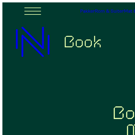
Pakker
Rom & Suiter
Mat 
Book
Bo
M