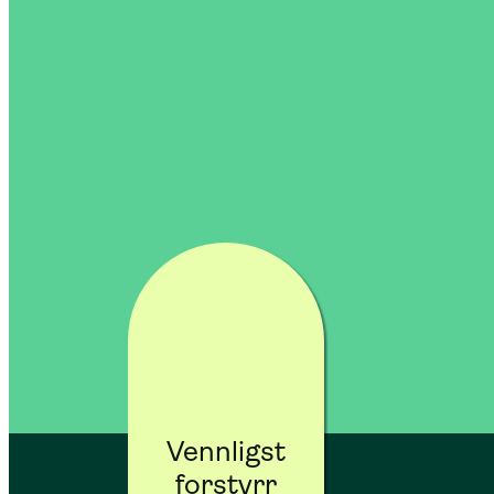
Vennligst
forstyrr