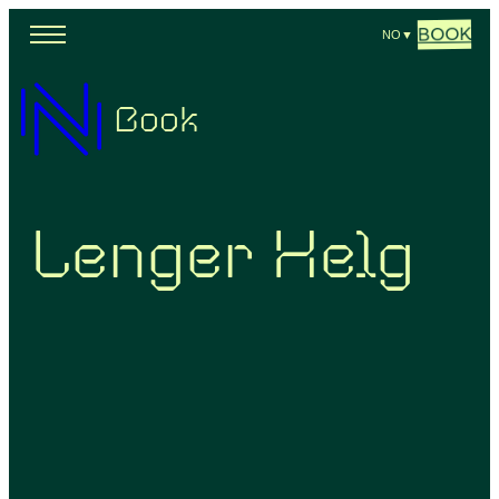
BOOK
NO
▼
Book
Lenger Helg