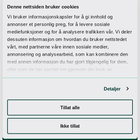
Denne nettsiden bruker cookies
Vi bruker informasjonskapsler for å gi innhold og
annonser et personlig preg, for å levere sosiale
Sjekk inn til
mediefunksjoner og for å analysere trafikken vår. Vi deler
dessuten informasjon om hvordan du bruker nettstedet
Vårt nyhetsbrev
vårt, med partnerne våre innen sosiale medier,
Få unike tilbud
annonsering og analysearbeid, som kan kombinere den
med annen informasjon du har gjort tilgjengelig for dem,
eller som de har samlet inn gjennom din bruk av
tjenestene deres.
Jeg godtar
personvernerklæringen
Detaljer
Tillat alle
Ikke tillat