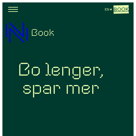
BOOK
EN
▼
Book
Bo lenger,
spar mer