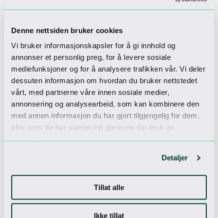
Denne nettsiden bruker cookies
Vi bruker informasjonskapsler for å gi innhold og
annonser et personlig preg, for å levere sosiale
mediefunksjoner og for å analysere trafikken vår. Vi deler
Check in to
dessuten informasjon om hvordan du bruker nettstedet
Our newsletter
vårt, med partnerne våre innen sosiale medier,
annonsering og analysearbeid, som kan kombinere den
Get unique offers
med annen informasjon du har gjort tilgjengelig for dem,
eller som de har samlet inn gjennom din bruk av
tjenestene deres.
I accept the
privacy policy
Detaljer
Tillat alle
Ikke tillat