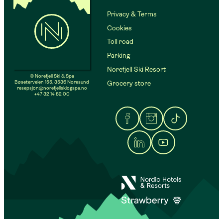
Privacy & Terms
Cookies
Toll road
Parking
Norefjell Ski Resort
© Norefjell Ski & Spa
Bøseterveien 155, 3536 Noresund
Grocery store
resepsjon@norefjellskiogspa.no
+47 32 14 82 00