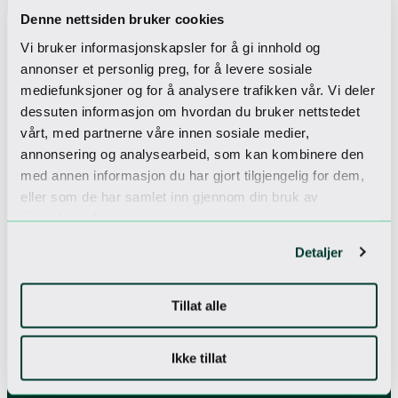
Denne nettsiden bruker cookies
Vi bruker informasjonskapsler for å gi innhold og
annonser et personlig preg, for å levere sosiale
Sjekk inn til
mediefunksjoner og for å analysere trafikken vår. Vi deler
dessuten informasjon om hvordan du bruker nettstedet
Vårt nyhetsbrev
vårt, med partnerne våre innen sosiale medier,
Få unike tilbud
annonsering og analysearbeid, som kan kombinere den
med annen informasjon du har gjort tilgjengelig for dem,
eller som de har samlet inn gjennom din bruk av
tjenestene deres.
Jeg godtar
personvernerklæringen
Detaljer
Tillat alle
Ikke tillat