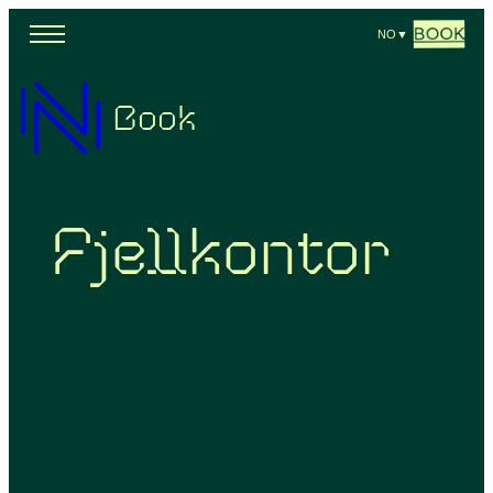
BOOK
NO
▼
Book
Fjellkontor