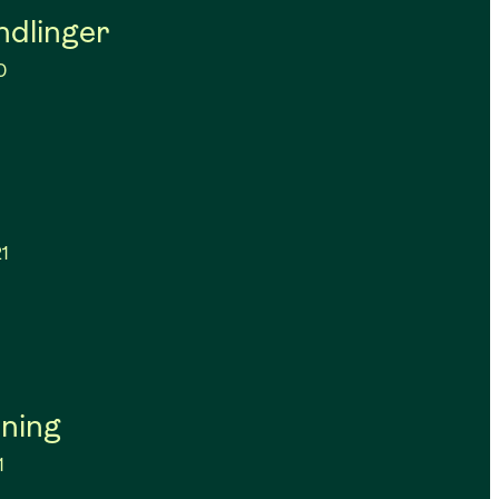
ndlinger
0
1
ning
1