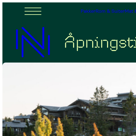
Pakker
Rom & Suiter
Mat 
Åpningst