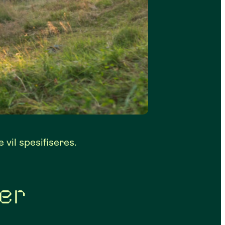
 vil spesifiseres.
er