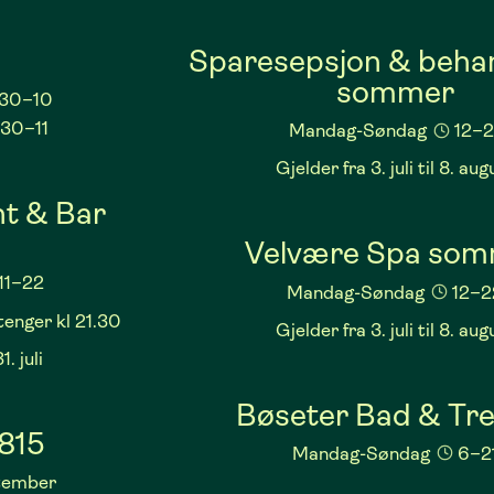
Sparesepsjon & beha
sommer
.30–10
.30–11
Mandag-Søndag
12–2
Gjelder fra 3. juli til 8. aug
t & Bar
Velvære Spa so
11–22
Mandag-Søndag
12–2
tenger kl 21.30
Gjelder fra 3. juli til 8. aug
1. juli
Bøseter Bad & Tre
815
Mandag-Søndag
6–2
ptember