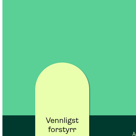
Vennligst
forstyrr
Å