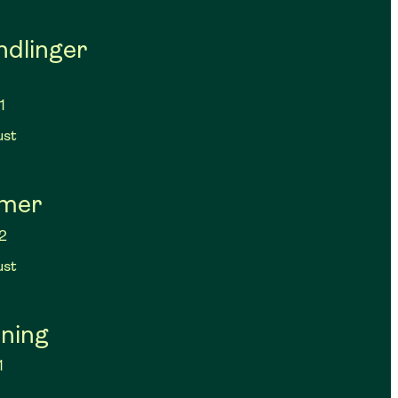
ndlinger
1
ust
mmer
2
ust
ning
1