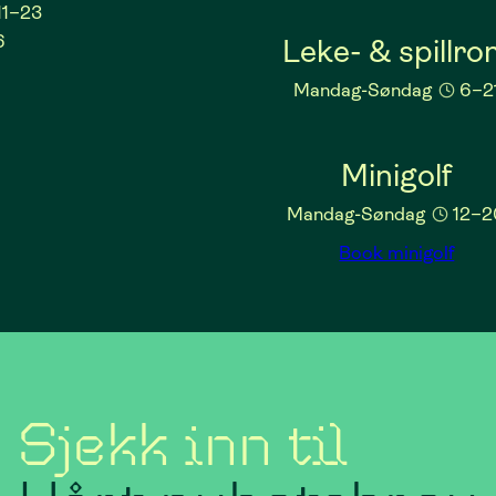
11–23
6
Leke- & spillr
Mandag-Søndag
6–2
Minigolf
Mandag-Søndag
12–2
Book minigolf
Sjekk inn til