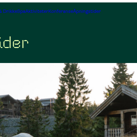
& Drikke
Spa
Aktiviteter
Konferanse
Åpningstider
ider