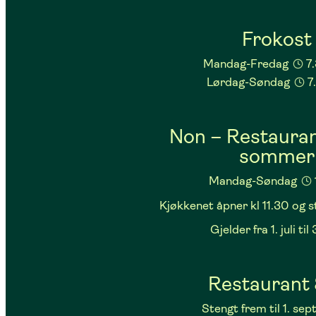
Frokost
Mandag-Fredag
7
Lørdag-Søndag
7
Non – Restauran
sommer
Mandag-Søndag
Kjøkkenet åpner kl 11.30 og s
Gjelder fra 1. juli til 3
Restaurant 
Stengt frem til 1. se