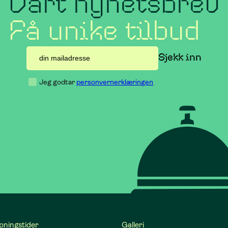
Vårt nyhetsbrev
Få unike tilbud
Jeg godtar
personvernerklæringen
pningstider
Galleri