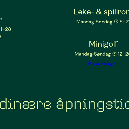
Leke- & spillr
r
Mandag-Søndag
6–2
11–23
6
Minigolf
Mandag-Søndag
12–2
Book minigolf
dinære åpningsti