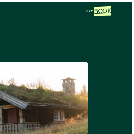
BOOK
NO
▼