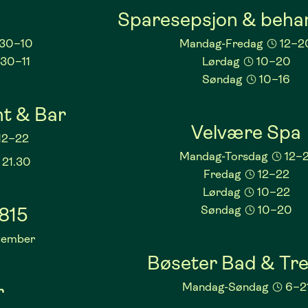
Sparesepsjon & beha
.30–10
Mandag-Fredag
12–2
.30–11
Lørdag
10–20
Søndag
10–16
t & Bar
Velvære Spa
12–22
Mandag-Torsdag
12–2
 21.30
Fredag
12–22
Lørdag
10–22
Søndag
10–20
815
ptember
Bøseter Bad & Tre
Mandag-Søndag
6–2
r