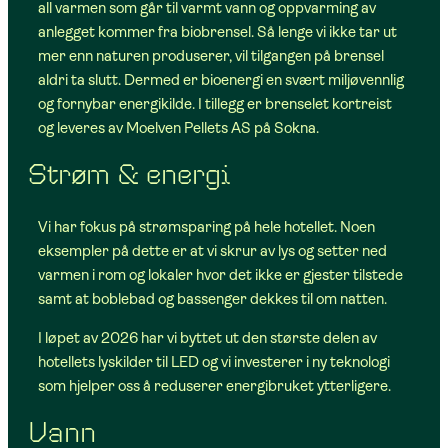
all varmen som går til varmt vann og oppvarming av
anlegget kommer fra biobrensel. Så lenge vi ikke tar ut
mer enn naturen produserer, vil tilgangen på brensel
aldri ta slutt. Dermed er bioenergi en svært miljøvennlig
og fornybar energikilde. I tillegg er brenselet kortreist
og leveres av Moelven Pellets AS på Sokna.
Strøm & energi
Vi har fokus på strømsparing på hele hotellet. Noen
eksempler på dette er at vi skrur av lys og setter ned
varmen i rom og lokaler hvor det ikke er gjester tilstede
samt at boblebad og bassenger dekkes til om natten.
I løpet av 2026 har vi byttet ut den største delen av
hotellets lyskilder til LED og vi investerer i ny teknologi
som hjelper oss å reduserer energibruket ytterligere.
Vann