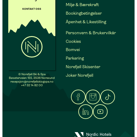
Miljø & Bærekraft
KONTAKT OSS
Bookingbetingelser
Åpenhet & Likestilling
Personvern & Brukervilkår
Cookies
Bomvei
Parkering
Norefjell Skisenter
© Norefjell Ski & Spa
Joker Norefjell
Bøseterveien 155, 3536 Noresund
resepsjon@norefjellskiogspa.no
+47 32 14 82 00