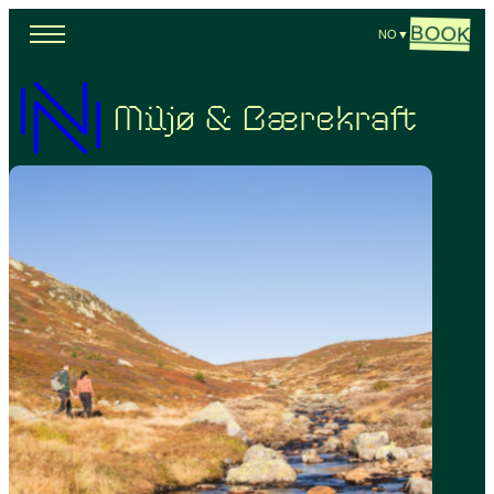
BOOK
NO
▼
Miljø & Bærekraft