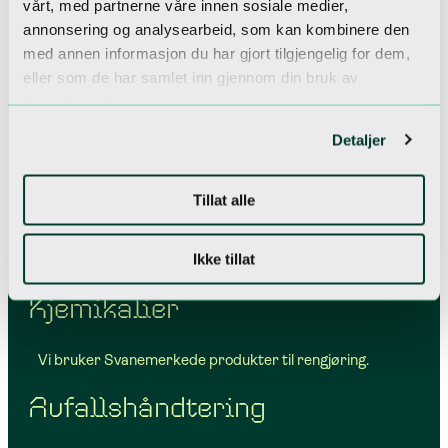
nye og innovative retter med bærekraft som tema.
vårt, med partnerne våre innen sosiale medier,
annonsering og analysearbeid, som kan kombinere den
For å reduserer matsvinn bruker vi mindre tallerkener
med annen informasjon du har gjort tilgjengelig for dem,
på frokostbuffeten og vi bruker i engangspakker med
eller som de har samlet inn gjennom din bruk av
pålegg.
tjenestene deres.
Tekstiler
Detaljer
Vi har fokus på bærekraftige tekstiler som vil sikre
Tillat alle
lengst mulig levetid, et eksempel på dette er at vi reser
våre spalippers etter bruk i stedet for å bruke
Ikke tillat
engangsprodukter.
Kjemikalier
Vi bruker Svanemerkede produkter til rengjøring.
Avfallshåndtering