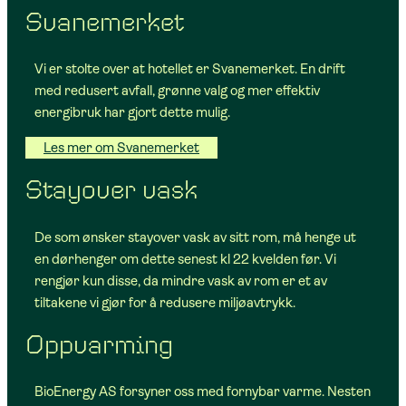
Svanemerket
Vi er stolte over at hotellet er Svanemerket. En drift
med redusert avfall, grønne valg og mer effektiv
energibruk har gjort dette mulig.
Les mer om Svanemerket
Stayover vask
De som ønsker stayover vask av sitt rom, må henge ut
en dørhenger om dette senest kl 22 kvelden før. Vi
rengjør kun disse, da mindre vask av rom er et av
tiltakene vi gjør for å redusere miljøavtrykk.
Oppvarming
BioEnergy AS forsyner oss med fornybar varme. Nesten