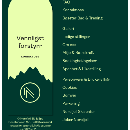
FAQ
Kontakt oss
Bøseter Bad & Trening
Galleri
Vennligst
Ledige stillinger
forstyrr
Om oss
Miljø & Bærekraft
KONTAKT OSS
Bookingbetingelser
Åpenhet & Likestilling
Personvern & Brukervilkår
Cookies
Bomvei
Parkering
Norefjell Skisenter
© Norefjell Ski & Spa
Joker Norefjell
Bøseterveien 155, 3536 Noresund
resepsjon@norefjellskiogspa.no
+47 32 14 82 00