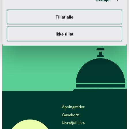
Vårt nyhetsbrev
Få unike tilbud
Tillat alle
Ikke tillat
Jeg godtar
personvernerklæringen
Åpningstider
Gavekort
Norefjell Live