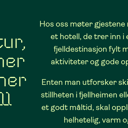
Hos oss møter gjestene
et hotell, de trer inn 
ur,
fjelldestinasjon fylt 
mer
aktiviteter og gode o
nner
Enten man utforsker ski
stillheten i fjellheimen e
ll
et godt måltid, skal opp
helhetelig, varm o