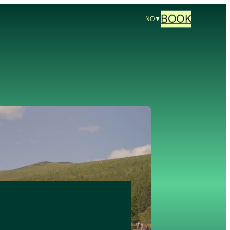
BOOK
NO
▼