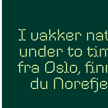
I vakker nat
under to ti
fra Oslo, fi
du Norefje