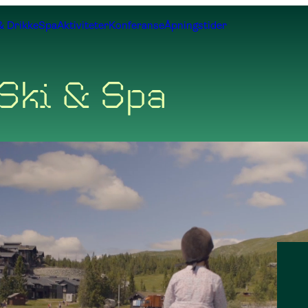
& Drikke
Spa
Aktiviteter
Konferanse
Åpningstider
 Ski & Spa