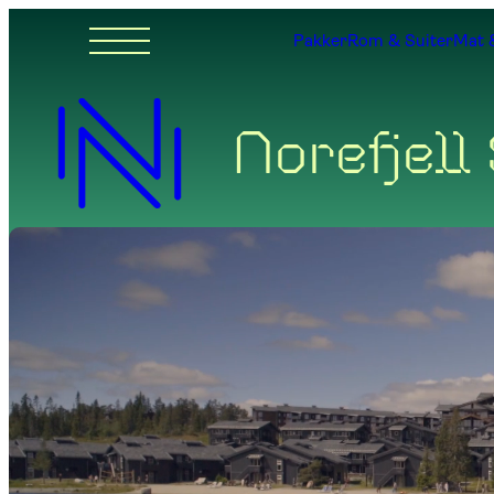
Pakker
Rom & Suiter
Mat 
Norefjell