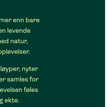
 mer enn bare
i en levende
med natur,
pplevelser.
løyper, nyter
ller samles for
levelsen føles
g ekte.