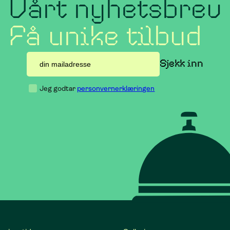
Vårt nyhetsbrev
r ungdom
ook
Få unike tilbud
is for alle
Jeg godtar
personvernerklæringen