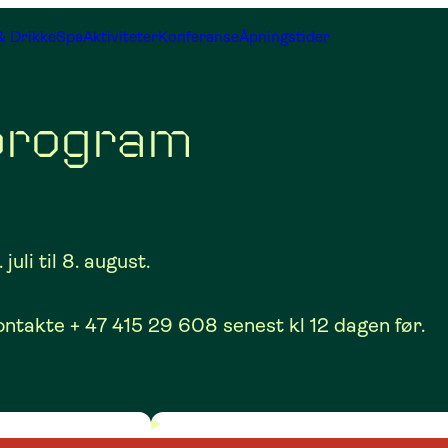
& Drikke
Spa
Aktiviteter
Konferanse
Åpningstider
rogram
li til 8. august.
ntakte + 47 415 29 608 senest kl 12 dagen før.