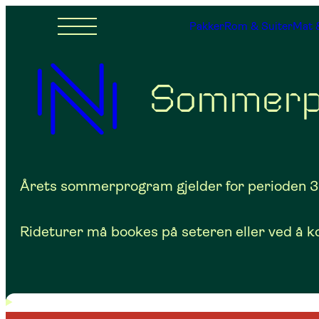
Pakker
Rom & Suiter
Mat 
Sommerp
Årets sommerprogram gjelder for perioden 3. ju
Rideturer må bookes på seteren eller ved å ko