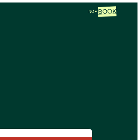
BOOK
NO
▼