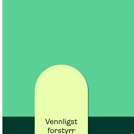
Velvære Spa er åpent fo
12-16
fra 14 år med foresatt –
B
inngang
Aufguss i Velvære Spa, grat
15.30 & 17.30
som har inngang
Vennligst
forstyrr