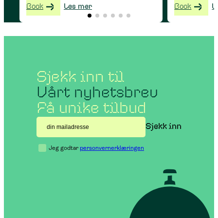
Book
Les mer
Book
L
Sjekk inn til
Vårt nyhetsbrev
Få unike tilbud
Jeg godtar
personvernerklæringen