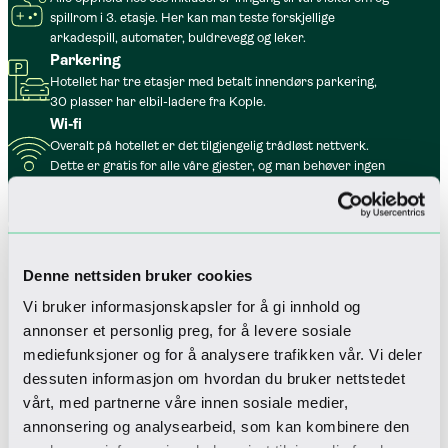
spillrom i 3. etasje. Her kan man teste forskjellige
arkadespill, automater, buldrevegg og leker.
Parkering
Hotellet har tre etasjer med betalt innendørs parkering,
30 plasser har elbil-ladere fra Kople.
Wi-fi
Overalt på hotellet er det tilgjengelig trådløst nettverk.
Dette er gratis for alle våre gjester, og man behøver ingen
passord.
Dyrevennlig
For deg som ønsker å ha med hunden på fjelltur, er den
også hjertelig velkommen til oss.
Denne nettsiden bruker cookies
Vi bruker informasjonskapsler for å gi innhold og
annonser et personlig preg, for å levere sosiale
mediefunksjoner og for å analysere trafikken vår. Vi deler
dessuten informasjon om hvordan du bruker nettstedet
vårt, med partnerne våre innen sosiale medier,
annonsering og analysearbeid, som kan kombinere den