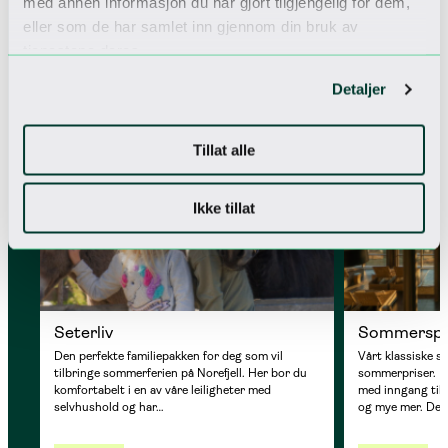
med annen informasjon du har gjort tilgjengelig for dem,
Flere pakker
eller som de har samlet inn gjennom din bruk av
Se vårt utvalg av pakker
tjenestene deres.
Detaljer
PERFEKT FOR FAMILIER
SOMMERTILBUD
Tillat alle
Ikke tillat
Seterliv
Sommersp
Den perfekte familiepakken for deg som vil
Vårt klassiske 
tilbringe sommerferien på Norefjell. Her bor du
sommerpriser. 
komfortabelt i en av våre leiligheter med
med inngang til 
selvhushold og har…
og mye mer. De