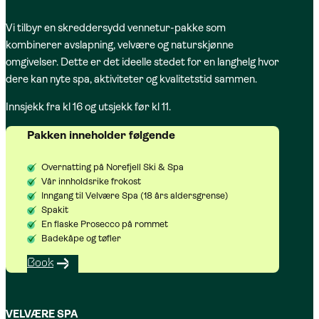
Vi tilbyr en skreddersydd vennetur-pakke som
kombinerer avslapning, velvære og naturskjønne
omgivelser. Dette er det ideelle stedet for en langhelg hvor
dere kan nyte spa, aktiviteter og kvalitetstid sammen.
Innsjekk fra kl 16 og utsjekk før kl 11.
Pakken inneholder følgende
Overnatting på Norefjell Ski & Spa
Vår innholdsrike frokost
Inngang til Velvære Spa (18 års aldersgrense)
Spakit
En flaske Prosecco på rommet
Badekåpe og tøfler
Book
VELVÆRE SPA