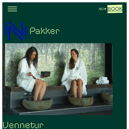
BOOK
NO
▼
Pakker
Vennetur