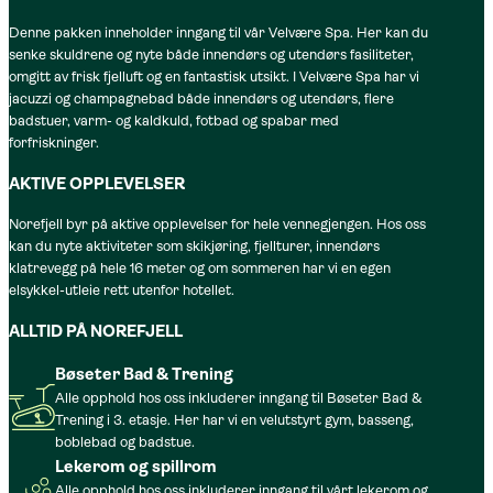
Denne pakken inneholder inngang til vår Velvære Spa. Her kan du
senke skuldrene og nyte både innendørs og utendørs fasiliteter,
omgitt av frisk fjelluft og en fantastisk utsikt. I Velvære Spa har vi
jacuzzi og champagnebad både innendørs og utendørs, flere
badstuer, varm- og kaldkuld, fotbad og spabar med
forfriskninger.
AKTIVE OPPLEVELSER
Norefjell byr på aktive opplevelser for hele vennegjengen. Hos oss
kan du nyte aktiviteter som skikjøring, fjellturer, innendørs
klatrevegg på hele 16 meter og om sommeren har vi en egen
elsykkel-utleie rett utenfor hotellet.
ALLTID PÅ NOREFJELL
Bøseter Bad & Trening
Alle opphold hos oss inkluderer inngang til Bøseter Bad &
Trening i 3. etasje. Her har vi en velutstyrt gym, basseng,
boblebad og badstue.
Lekerom og spillrom
Alle opphold hos oss inkluderer inngang til vårt lekerom og