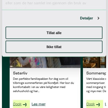
eller som de har samlet inn gjennom din bruk av
Se vårt utvalg av pakker
tjenestene deres.
Detaljer
PERFEKT FOR FAMILIER
SOMMERTILBUD
Tillat alle
Ikke tillat
Seterliv
Sommersp
Den perfekte familiepakken for deg som vil
Vårt klassiske 
tilbringe sommerferien på Norefjell. Her bor du
sommerpriser. 
komfortabelt i en av våre leiligheter med
med inngang til 
selvhushold og har…
og mye mer. De
Book
Les mer
Book
L