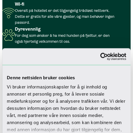
Wi-fi
Overalt på hotellet er det tilgjengelig trådløst nettverk.
Dette er gratis for alle våre gjester, og man behøver ingen
passord.
Dyrevennlig
For deg som ønsker å ha med hunden på fjelltur, er den
også hjertelig velkommen til oss.
Denne nettsiden bruker cookies
Vi bruker informasjonskapsler for å gi innhold og
annonser et personlig preg, for å levere sosiale
mediefunksjoner og for å analysere trafikken vår. Vi deler
dessuten informasjon om hvordan du bruker nettstedet
vårt, med partnerne våre innen sosiale medier,
annonsering og analysearbeid, som kan kombinere den
Flere pakker
med annen informasjon du har gjort tilgjengelig for dem,