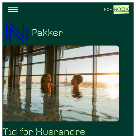
BOOK
NO
▼
Pakker
Tid for Hverandre