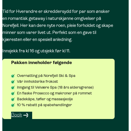
Tid for Hverandre er skreddersydd for par som ønsker
en romantisk getaway i naturskjønne omgivelser på
Norefjell. Her kan dere nyte roen, pleie forholdet og skape
minner som varer livet ut. Perfekt som en gave til
kjæresten eller en spesiell anledning.
Innsjekk fra kl 16 og utsjekk før kl 11.
Pakken inneholder følgende
Overnatting på Norefjell Ski & Spa
Vår innholdsrike frokost
Inngang til Velvære Spa (18 års aldersgrense)
En flaske Prosecco og makroner på rommet
Badekåpe, tøfler og massasjeolje
10 % rabatt på spabehandlinger
Book