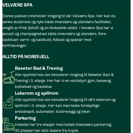
VELVÆRE SPA
Denne pakken inneholder inngang til vår Velvære Spa. Her kan du
senke skuldrene og nyte både innendørs og utendørs fasiliteter,
omgitt av frisk fjelluft og en fantastisk utsikt. I Velvære Spa har vi
jacuzzi og champagnebad både innendørs og utendørs, flere
badstuer, varm- og kaldkuld, fotbad og spabar med
forfriskninger.
ALLTID PÅ NOREFJELL
Bøseter Bad & Trening
Alle opphold hos oss inkluderer inngang til Bøseter Bad &
Trening i 3. etasje. Her har vi en velutstyrt gym, basseng,
boblebad og badstue.
Lekerom og spillrom
Alle opphold hos oss inkluderer inngang til vårt lekerom og
spillrom i 3. etasje. Her kan man teste forskjellige
arkadespill, automater, buldrevegg og leker.
Parkering
Hotellet har tre etasjer med betalt innendørs parkering,
30 plasser har elbil-ladere fra Kople.