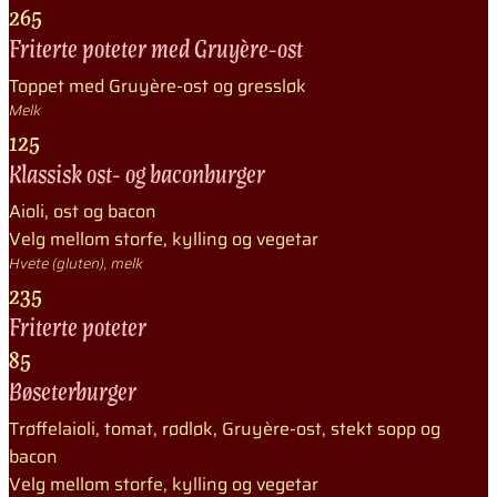
265
Friterte poteter med Gruyère-ost
Toppet med Gruyère-ost og gressløk
Melk
125
Klassisk ost- og baconburger
Aioli, ost og bacon
Velg mellom storfe, kylling og vegetar
Hvete (gluten), melk
235
Friterte poteter
85
Bøseterburger
Trøffelaioli, tomat, rødløk, Gruyère-ost, stekt sopp og
bacon
Velg mellom storfe, kylling og vegetar