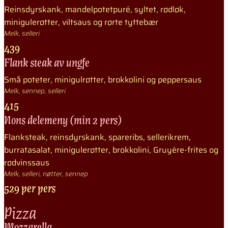
Reinsdyrskank, mandelpotetpuré, syltet, rødløk,
minigulerøtter, viltsaus og rørte tyttebær
Melk, selleri
439
Flank steak av ungfe
Små poteter, minigulrøtter, brokkolini og peppersaus
Melk, sennep, selleri
415
Nons delemeny (min 2 pers)
Flanksteak, reinsdyrskank, spareribs, sellerikrem,
burratasalat, minigulerøtter, brokkolini, Gruyère-frites og
rødvinssaus
Melk, selleri, nøtter, sennep
529 per pers
Pizza
Mozzarella