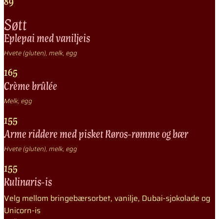
89
Søtt
Eplepai med vaniljeis
Hvete (gluten), melk, egg
165
Crème brûlée
Melk, egg
155
Arme riddere med pisket Røros-rømme og bær
Hvete (gluten), melk, egg
155
Kulinaris-is
Velg mellom bringebærsorbet, vanilje, Dubai-sjokolade og
Unicorn-is