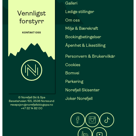
Galleri
Vennligst
Ledige stillinger
forstyrr
Om oss
Miljø & Bærekraft
KONTAKT OSS
Bookingbetingelser
Åpenhet & Likestilling
Personvern & Brukervilkår
Cookies
Bomvei
Parkering
Norefjell Skisenter
© Norefjell Ski & Spa
Joker Norefjell
Bøseterveien 155, 3536 Noresund
resepsjon@norefjellskiogspa.no
+47 32 14 82 00