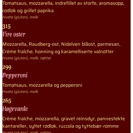
Tomatsaus, mozzarella, indrefillet av storfe, aromasopp,
rødløk og grillet paprika
Hvete (gluten), melk
315
Fire oster
Mozzarella, Raudberg-ost, Nidelven blåost, parmesan,
Crème fraîche, honning og karamelliserte valnøtter
Hvete (gluten), melk, nøtter
299
Pepperoni
Tomatsaus, mozzarella og pepperoni
Hvete (gluten), melk
265
Høgevarde
Crème fraîche, mozzarella, gravet reinsdyr, pannestekte
kantareller, syltet rødløk, ruccola og tyttebær-rømme
Hvete (gluten), melk, nøtter