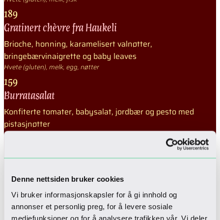
189
Gratinert chèvre fra Haukeli
Brioche, honning, karamelisert valnøtter,
bringebærvinaigrette og baby leaves
Hvete (gluten), melk, egg, nøtter
159
Burratasalat
Konfiterte tomater, babysalat, jordbær og pesto med
pistasjnøtter
Melk, nøtter
159
Kremet fiskesuppe
Fjellørret fra Sirdal, juliennegrønnsaker og urteolje
Denne nettsiden bruker cookies
Melk, fisk
Vi bruker informasjonskapsler for å gi innhold og
189
annonser et personlig preg, for å levere sosiale
mediefunksjoner og for å analysere trafikken vår. Vi deler