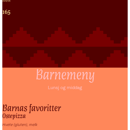
Melk
165
Barnemeny
Lunsj og middag
Barnas favoritter
Ostepizza
Hvete (gluten), melk