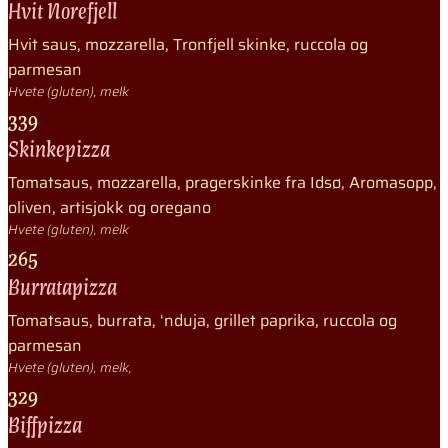
Hvit Norefjell
Hvit saus, mozzarella, Tronfjell skinke, ruccola og
parmesan
Hvete (gluten), melk
339
Skinkepizza
Tomatsaus, mozzarella, pragerskinke fra Idsø, Aromasopp,
oliven, artisjokk og oregano
Hvete (gluten), melk
265
Burratapizza
Tomatsaus, burrata, ‘nduja, grillet paprika, ruccola og
parmesan
Hvete (gluten), melk,
329
Biffpizza