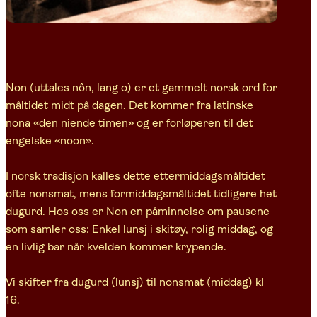
Non (uttales nôn, lang o) er et gammelt norsk ord for
måltidet midt på dagen. Det kommer fra latinske
nona «den niende timen» og er forløperen til det
engelske «noon».
I norsk tradisjon kalles dette ettermiddagsmåltidet
ofte nonsmat, mens formiddagsmåltidet tidligere het
dugurd. Hos oss er Non en påminnelse om pausene
som samler oss: Enkel lunsj i skitøy, rolig middag, og
en livlig bar når kvelden kommer krypende.
Vi skifter fra dugurd (lunsj) til nonsmat (middag) kl
16.