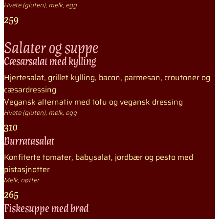
Hvete (gluten), melk, egg
259
Salater og suppe
Cæsarsalat med kylling
Hjertesalat, grillet kylling, bacon, parmesan, croutoner og
cæsardressing
Vegansk alternativ med tofu og vegansk dressing
Hvete (gluten), melk, egg
310
Burratasalat
Konfiterte tomater, babysalat, jordbær og pesto med
pistasjnøtter
Melk, nøtter
265
Fiskesuppe med brød