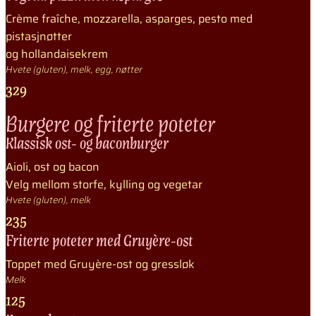
Crème fraîche, mozzarella, asparges, pesto med
pistasjnøtter
og hollandaisekrem
Hvete (gluten), melk, egg, nøtter
329
Burgere og friterte poteter
Klassisk ost- og baconburger
Aioli, ost og bacon
Velg mellom storfe, kylling og vegetar
Hvete (gluten), melk
235
Friterte poteter med Gruyère-ost
Toppet med Gruyère-ost og gressløk
Melk
125