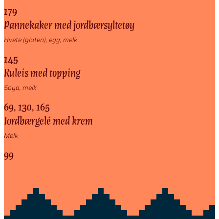
179
Pannekaker med jordbærsyltetøy
Hvete (gluten), egg, melk
145
Kuleis med topping
Soya, melk
69, 130, 165
Jordbærgelé med krem
Melk
99