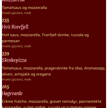
Tomatsaus og mozzeralla
Hvete (gluten), melk
235
Hvit Norefjell
Hvit saus, mozzarella, Tronfjell skinke, ruccola og
parmesan
Hvete (gluten), melk
339
Skinkepizza
Tomatsaus, mozzarella, pragerskinke fra Idsø, Aromasopp,
oliven, artisjokk og oregano
Hvete (gluten), melk
265
Høgevarde
Crème fraîche, mozzarella, gravet reinsdyr, pannestekte
kantareller, syltet rødløk, ruccola og tyttebær-rømme