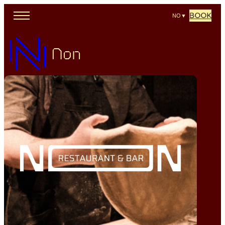
BOOK
NO
▼
Non