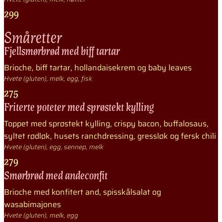
299
Småretter
Fjellsmørbrød med biff tartar
Brioche, biff tartar, hollandaisekrem og baby leaves
Hvete (gluten), melk, egg, fisk
275
Friterte poteter med sprøstekt kylling
Toppet med sprøstekt kylling, crispy bacon, buffalosaus,
syltet rødløk, husets ranchdressing, gressløk og fersk chili
Hvete (gluten), egg, sennep, melk
279
Smørbrød med andeconfit
Brioche med konfitert and, spisskålsalat og
wasabimajones
Hvete (gluten), melk, egg