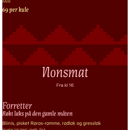
Melk
69 per kule
Nonsmat
Fra kl 16
Forretter
Røkt laks på den gamle måten
Blinis, pisket Røros-rømme, rødløk og gressløk
Hvete (gluten), melk, fisk