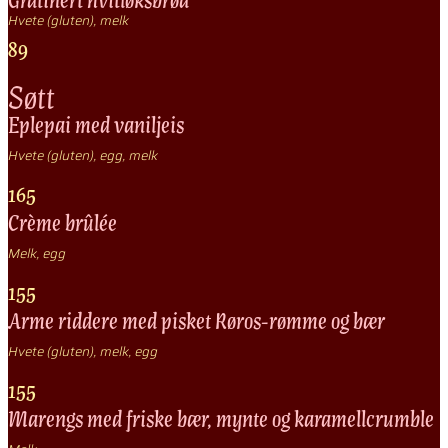
Hvete (gluten), melk
89
Søtt
Eplepai med vaniljeis
Hvete (gluten), egg, melk
165
Crème brûlée
Melk, egg
155
Arme riddere med pisket Røros-rømme og bær
Hvete (gluten), melk, egg
155
Marengs med friske bær, mynte og karamellcrumble