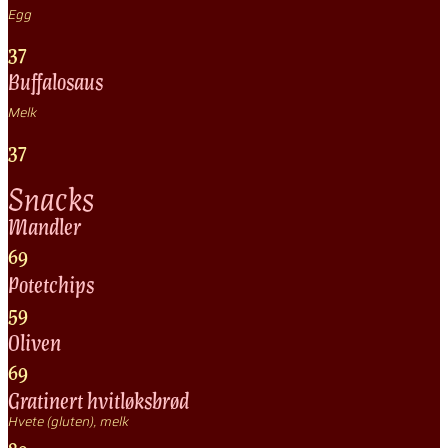
Egg
37
Buffalosaus
Melk
37
Snacks
Mandler
69
Potetchips
59
Oliven
69
Gratinert hvitløksbrød
Hvete (gluten), melk