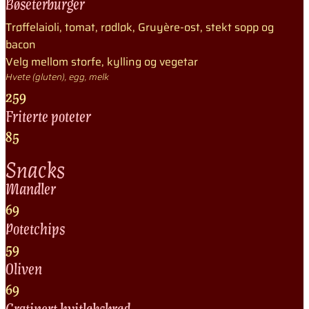
Bøseterburger
Trøffelaioli, tomat, rødløk, Gruyère-ost, stekt sopp og
bacon
Velg mellom storfe, kylling og vegetar
Hvete (gluten), egg, melk
259
Friterte poteter
85
Snacks
Mandler
69
Potetchips
59
Oliven
69
Gratinert hvitløksbrød