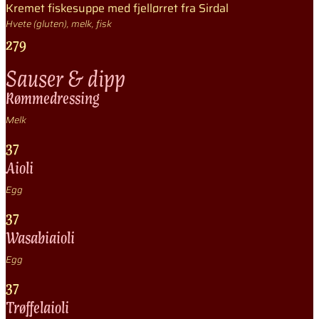
Kremet fiskesuppe med fjellørret fra Sirdal
Hvete (gluten), melk, fisk
279
Sauser & dipp
Rømmedressing
Melk
37
Aioli
Egg
37
Wasabiaioli
Egg
37
Trøffelaioli