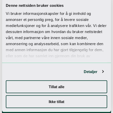
Denne nettsiden bruker cookies
Vi bruker informasjonskapsler for å gi innhold og
annonser et personlig preg, for å levere sosiale
Sjekk inn til
mediefunksjoner og for å analysere trafikken vår. Vi deler
dessuten informasjon om hvordan du bruker nettstedet
Vårt nyhetsbrev
vårt, med partnerne våre innen sosiale medier,
Få unike tilbud
annonsering og analysearbeid, som kan kombinere den
med annen informasjon du har gjort tilgjengelig for dem,
eller som de har samlet inn gjennom din bruk av
tjenestene deres.
Jeg godtar
personvernerklæringen
Detaljer
Tillat alle
Ikke tillat