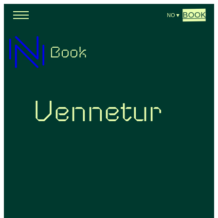
BOOK
NO
▼
Book
Vennetur