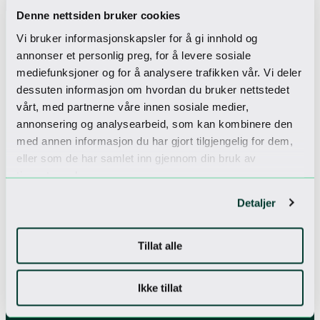
Denne nettsiden bruker cookies
Vi bruker informasjonskapsler for å gi innhold og
annonser et personlig preg, for å levere sosiale
Sjekk inn til
mediefunksjoner og for å analysere trafikken vår. Vi deler
dessuten informasjon om hvordan du bruker nettstedet
Vårt nyhetsbrev
vårt, med partnerne våre innen sosiale medier,
Få unike tilbud
annonsering og analysearbeid, som kan kombinere den
med annen informasjon du har gjort tilgjengelig for dem,
eller som de har samlet inn gjennom din bruk av
tjenestene deres.
Jeg godtar
personvernerklæringen
Detaljer
Tillat alle
Ikke tillat