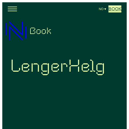
BOOK
NO
▼
Book
LengerHelg