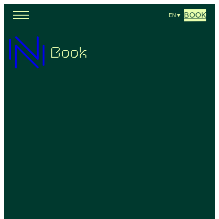
BOOK
EN
▼
Book