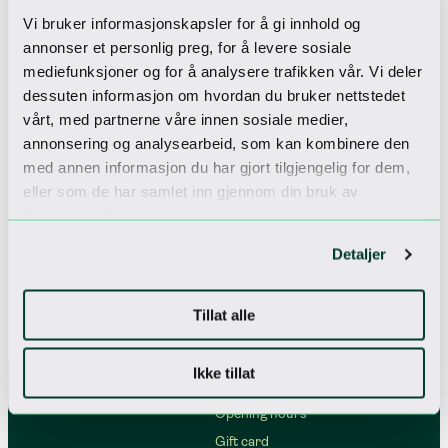
Check in to
Vi bruker informasjonskapsler for å gi innhold og
Our newsletter
annonser et personlig preg, for å levere sosiale
mediefunksjoner og for å analysere trafikken vår. Vi deler
Get unique offers
dessuten informasjon om hvordan du bruker nettstedet
vårt, med partnerne våre innen sosiale medier,
annonsering og analysearbeid, som kan kombinere den
I accept the
privacy policy
med annen informasjon du har gjort tilgjengelig for dem,
eller som de har samlet inn gjennom din bruk av
tjenestene deres.
Detaljer
Tillat alle
Ikke tillat
Opening hours
Gift card