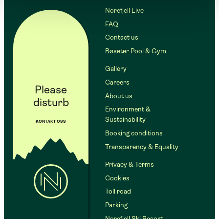
Norefjell Live
FAQ
Contact us
Bøseter Pool & Gym
Gallery
Careers
Please
About us
disturb
Environment &
Sustainability
KONTAKT OSS
Booking conditions
Transparency & Equality
Privacy & Terms
Cookies
Toll road
Parking
Norefjell Ski Resort