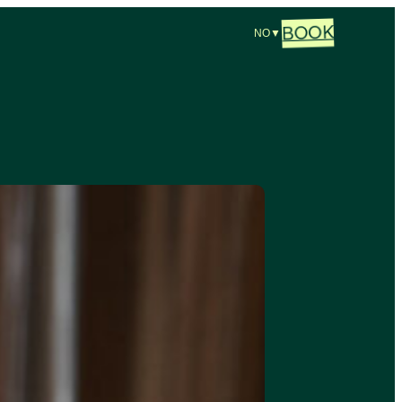
BOOK
NO
▼