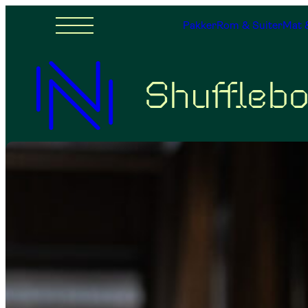
Pakker
Rom & Suiter
Mat 
Shuffleb