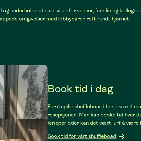
al og underholdende aktivitet for venner, familie og kolleg
lappede omgivelser med lobbybaren rett rundt hjørnet.
Book tid i dag
For å spille shuffleboard hos oss må ma
resepsjonen. Man kan booke tid hver da
ferieperioder kan det vært lurt å være 
Book tid for vårt shuffleboad