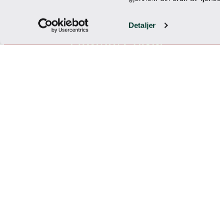
Sosialt og morsomt
En perfekt «mellomaktivitet» etter for e
Detaljer
morsomt for både nygbegynnere og erfa
Uansett vær
Shuffleboardet er en av våre aktiviteter
om du trenger en pause fra utendørsaktiv
Ikke for seriøst
Litt vennlig rivalisering fungerer alltid 
evne til å få folk til å analysere vinkler,