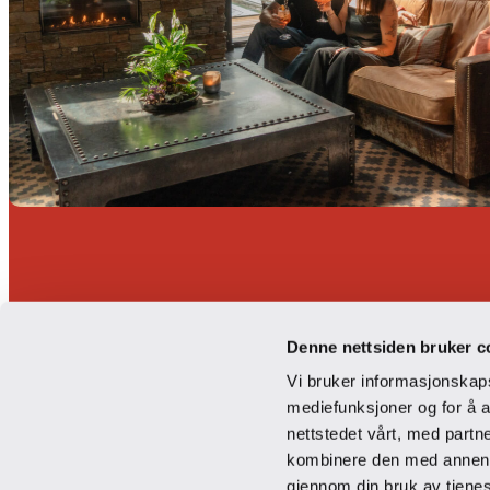
Gode grunner
Denne nettsiden bruker c
shuffleboard
Vi bruker informasjonskapsl
mediefunksjoner og for å a
nettstedet vårt, med part
kombinere den med annen in
gjennom din bruk av tjene