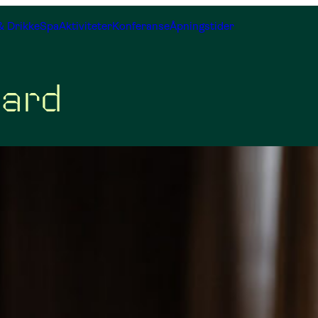
& Drikke
Spa
Aktiviteter
Konferanse
Åpningstider
oard