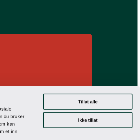
Tillat alle
osiale
n du bruker
Ikke tillat
som kan
mlet inn