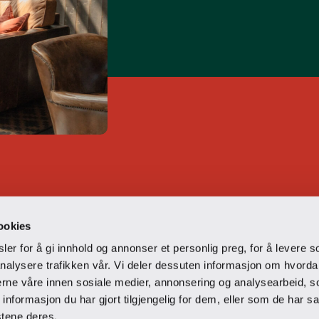
 til å teste vårt
ookies
er for å gi innhold og annonser et personlig preg, for å levere s
nalysere trafikken vår. Vi deler dessuten informasjon om hvorda
nerne våre innen sosiale medier, annonsering og analysearbeid, 
formasjon du har gjort tilgjengelig for dem, eller som de har sa
stene deres.