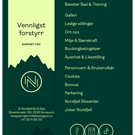
Bøseter Bad & Trening
Galleri
Vennligst
Ledige stillinger
forstyrr
Om oss
Miljø & Bærekraft
KONTAKT OSS
Bookingbetingelser
Åpenhet & Likestilling
Personvern & Brukervilkår
Cookies
Bomvei
Parkering
Norefjell Skisenter
© Norefjell Ski & Spa
Joker Norefjell
Bøseterveien 155, 3536 Noresund
resepsjon@norefjellskiogspa.no
+47 32 14 82 00