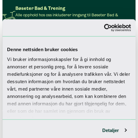
Bøseter Bad & Trening
Alle opphold hos oss inkluderer inngang til Bøseter Bad &
Trening i 3. etasje. Her har vi en velutstyrt gym, basseng,
boblebad og badstue.
Lekerom og spillrom
Alle opphold hos oss inkluderer inngang til vårt lekerom og
spillrom i 3. etasje. Her kan man teste forskjellige
Denne nettsiden bruker cookies
arkadespill, automater, buldrevegg og leker.
Vi bruker informasjonskapsler for å gi innhold og
Parkering
annonser et personlig preg, for å levere sosiale
Hotellet har tre etasjer med betalt innendørs parkering,
30 plasser har elbil-ladere fra Kople.
mediefunksjoner og for å analysere trafikken vår. Vi deler
Wi-fi
dessuten informasjon om hvordan du bruker nettstedet
Overalt på hotellet er det tilgjengelig trådløst nettverk.
vårt, med partnerne våre innen sosiale medier,
Dette er gratis for alle våre gjester, og man behøver ingen
annonsering og analysearbeid, som kan kombinere den
passord.
med annen informasjon du har gjort tilgjengelig for dem,
Dyrevennlig
eller som de har samlet inn gjennom din bruk av
For deg som ønsker å ha med hunden på fjelltur, er den
tjenestene deres.
også hjertelig velkommen til oss.
Detaljer