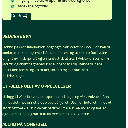
Inngang til Velvære Spa (18 års aldersgrense)
Badekåpe og tøfler
Book
VELVÆRE SPA
Denne pakken inneholder inngang til vår Velvære Spa. Her kan du
senke skuldrene og nyte både innendørs og utendørs fasiliteter,
omgitt av frisk fjelluft og en fantastisk utsikt. I Velvære Spa har vi
jacuzzi og champagnebad både innendørs og utendørs, flere
badstuer, varm- og kaldkuld, fotbad og spabar med
forfriskninger.
ET FJELL FULLT AV OPPLEVELSER
I tillegg til våre fantastiske spabehandlinger og vårt Velvære Spa
finnes det mye annet å oppleve på fjellet. Utenfor hotellet finnes et
stort nettverk av turløyper, vi tilbyr utleie av el-sykler og har et
eget sommerprogram fullt av morsomme aktiviteter.
ALLTID PÅ NOREFJELL