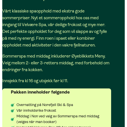
Vårt klassiske spaopphold med ekstra gode
sommerpriser. Nyt et sommeropphold hos oss med
inngang til Velvære Spa, vår deilige frokost og mye mer.
Det perfekte oppholdet for deg som vil slappe av og fylle
på med ny energi. Finn roen i spaet eller kombiner
oppholdet med aktiviteter i den vakre fjellnaturen.
Sommerspa med middag inkluderer Øyeblikkets Meny.
Velg mellom 2- eller 3-retters middag, med forbehold om
endringer fra kokken.
Innsjekk fra kl 16 og utsjekk før kl 11.
Pakken inneholder følgende
Overnatting på Norefjell Ski & Spa
Vår innholdsrike frokost
Middag i Non ved valg av Sommerspa med middag
(velges når man booker)