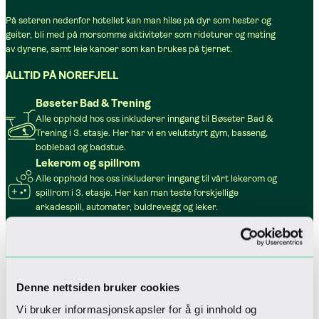
På seteren nedenfor hotellet kan man hilse på dyr som hester og
geiter, bli med på morsomme aktiviteter som rideturer og mating
av dyrene, samt leie kanoer som kan brukes på tjernet.
ALLTID PÅ NOREFJELL
Bøseter Bad & Trening
Alle opphold hos oss inkluderer inngang til Bøseter Bad &
Trening i 3. etasje. Her har vi en velutstyrt gym, basseng,
boblebad og badstue.
Lekerom og spillrom
Alle opphold hos oss inkluderer inngang til vårt lekerom og
spillrom i 3. etasje. Her kan man teste forskjellige
arkadespill, automater, buldrevegg og leker.
Parkering
Hotellet har tre etasjer med betalt innendørs parkering,
30 plasser har elbil-ladere fra Kople.
Wi-fi
Overalt på hotellet er det tilgjengelig trådløst nettverk.
Denne nettsiden bruker cookies
Dette er gratis for alle våre gjester, og man behøver ingen
Vi bruker informasjonskapsler for å gi innhold og
passord.