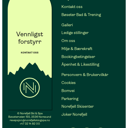
Kontakt oss
Bøseter Bad & Trening
Galleri
Vennligst
Ledige stillinger
forstyrr
Om oss
Miljø & Bærekraft
KONTAKT OSS
Bookingbetingelser
Åpenhet & Likestilling
Personvern & Brukervilkår
Cookies
Bomvei
Parkering
Norefjell Skisenter
© Norefjell Ski & Spa
Joker Norefjell
Bøseterveien 155, 3536 Noresund
resepsjon@norefjellskiogspa.no
+47 32 14 82 00