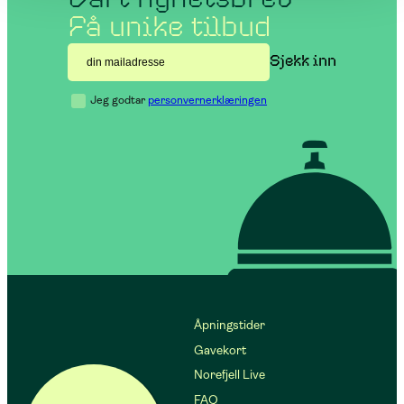
Få unike tilbud
Jeg godtar
personvernerklæringen
Åpningstider
Gavekort
Norefjell Live
FAQ