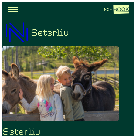
BOOK
NO
▼
Seterliv
Seterliv