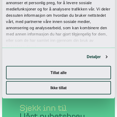
annonser et personlig preg, for å levere sosiale
Dyrevennlig
mediefunksjoner og for å analysere trafikken vår. Vi deler
For deg som ønsker å ha med hunden på fjelltur, er den
også hjertelig velkommen til oss.
dessuten informasjon om hvordan du bruker nettstedet
vårt, med partnerne våre innen sosiale medier,
annonsering og analysearbeid, som kan kombinere den
med annen informasjon du har gjort tilgjengelig for dem,
eller som de har samlet inn gjennom din bruk av
tjenestene deres.
Detaljer
Tillat alle
Ikke tillat
Sjekk inn til
Vårt nyhetsbrev