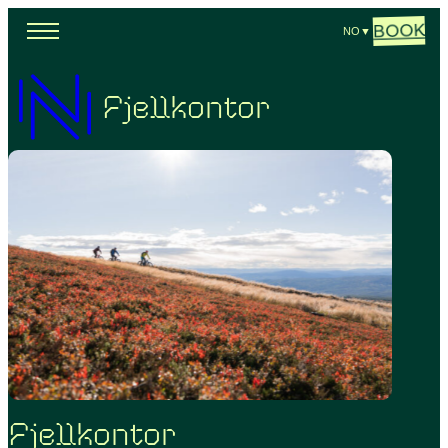
BOOK
NO
▼
Fjellkontor
Fjellkontor