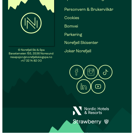
Personvern & Brukervilkår
Cookies
Bomvei
Parkering
Norefjell Skisenter
© Norefjell Ski & Spa
Joker Norefjell
Bøseterveien 155, 3536 Noresund
resepsjon@norefjellskiogspa.no
+47 32 14 82 00