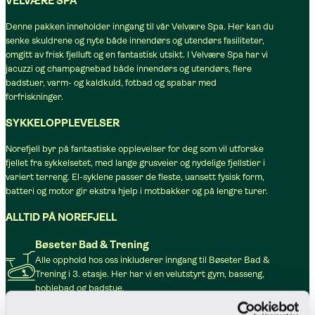
VELVÆRE SPA
Denne pakken inneholder inngang til vår Velvære Spa. Her kan du
senke skuldrene og nyte både innendørs og utendørs fasiliteter,
omgitt av frisk fjelluft og en fantastisk utsikt. I Velvære Spa har vi
jacuzzi og champagnebad både innendørs og utendørs, flere
badstuer, varm- og kaldkuld, fotbad og spabar med
forfriskninger.
SYKKELOPPLEVELSER
Norefjell byr på fantastiske opplevelser for deg som vil utforske
fjellet fra sykkelsetet, med lange grusveier og nydelige fjellstier i
variert terreng. El-syklene passer de fleste, uansett fysisk form,
batteri og motor gir ekstra hjelp i motbakker og på lengre turer.
ALLTID PÅ NOREFJELL
Bøseter Bad & Trening
Alle opphold hos oss inkluderer inngang til Bøseter Bad &
Trening i 3. etasje. Her har vi en velutstyrt gym, basseng,
boblebad og badstue.
Lekerom og spillrom