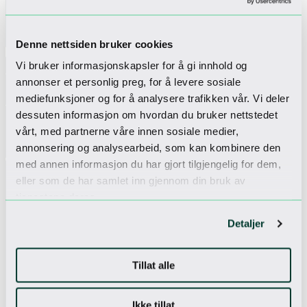
Alle opphold hos oss inkluderer inngang til vårt lekerom og
spillrom i 3. etasje. Her kan man teste forskjellige
arkadespill, automater, buldrevegg og leker.
Denne nettsiden bruker cookies
Parkering
Hotellet har tre etasjer med betalt innendørs parkering,
Vi bruker informasjonskapsler for å gi innhold og
30 plasser har elbil-ladere fra Kople.
annonser et personlig preg, for å levere sosiale
Wi-fi
mediefunksjoner og for å analysere trafikken vår. Vi deler
Overalt på hotellet er det tilgjengelig trådløst nettverk.
dessuten informasjon om hvordan du bruker nettstedet
Dette er gratis for alle våre gjester, og man behøver ingen
vårt, med partnerne våre innen sosiale medier,
passord.
annonsering og analysearbeid, som kan kombinere den
Dyrevennlig
For deg som ønsker å ha med hunden på fjelltur, er den
med annen informasjon du har gjort tilgjengelig for dem,
også hjertelig velkommen til oss.
eller som de har samlet inn gjennom din bruk av
tjenestene deres.
Detaljer
Tillat alle
Ikke tillat