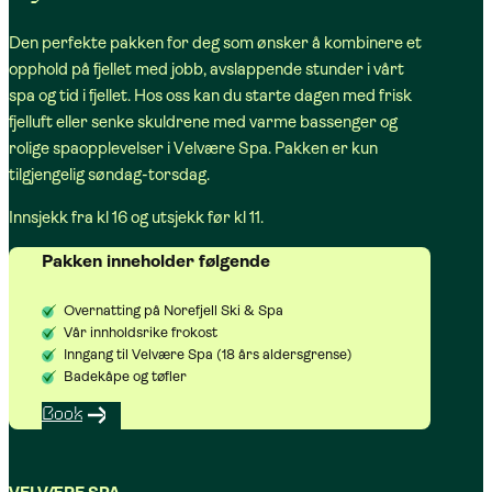
Den perfekte pakken for deg som ønsker å kombinere et
opphold på fjellet med jobb, avslappende stunder i vårt
spa og tid i fjellet. Hos oss kan du starte dagen med frisk
fjelluft eller senke skuldrene med varme bassenger og
rolige spaopplevelser i Velvære Spa. Pakken er kun
tilgjengelig søndag-torsdag.
Innsjekk fra kl 16 og utsjekk før kl 11.
Pakken inneholder følgende
Overnatting på Norefjell Ski & Spa
Vår innholdsrike frokost
Inngang til Velvære Spa (18 års aldersgrense)
Badekåpe og tøfler
Book