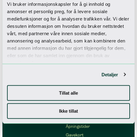
Vi bruker informasjonskapsler for å gi innhold og
Sjekk inn til
annonser et personlig preg, for å levere sosiale
Vårt nyhetsbrev
mediefunksjoner og for å analysere trafikken vår. Vi deler
Få unike tilbud
dessuten informasjon om hvordan du bruker nettstedet
vårt, med partnerne våre innen sosiale medier,
annonsering og analysearbeid, som kan kombinere den
med annen informasjon du har gjort tilgjengelig for dem,
Jeg godtar
personvernerklæringen
eller som de har samlet inn gjennom din bruk av
tjenestene deres.
Detaljer
Tillat alle
Ikke tillat
Åpningstider
Gavekort