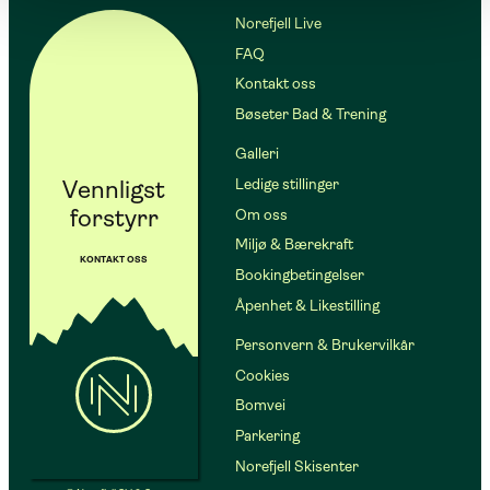
Norefjell Live
FAQ
Kontakt oss
Bøseter Bad & Trening
Galleri
Vennligst
Ledige stillinger
forstyrr
Om oss
Miljø & Bærekraft
KONTAKT OSS
Bookingbetingelser
Åpenhet & Likestilling
Personvern & Brukervilkår
Cookies
Bomvei
Parkering
Norefjell Skisenter