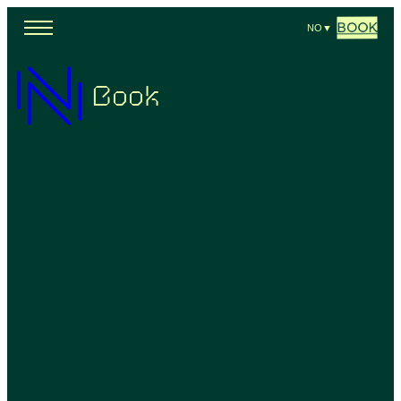
BOOK
NO
▼
Book