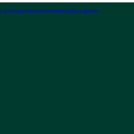
& Drikke
Spa
Aktiviteter
Konferanse
Åpningstider