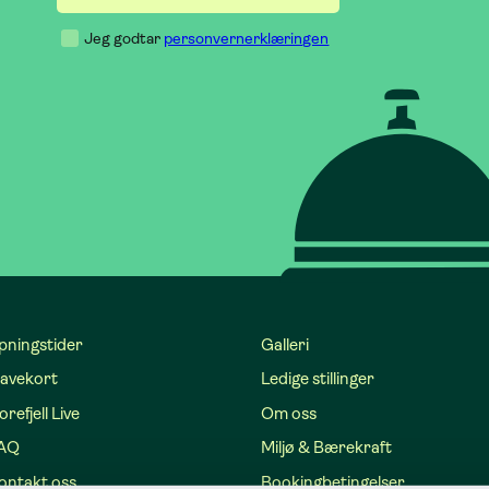
Jeg godtar
personvernerklæringen
pningstider
Galleri
avekort
Ledige stillinger
refjell Live
Om oss
AQ
Miljø & Bærekraft
ontakt oss
Bookingbetingelser