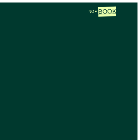
BOOK
NO
▼