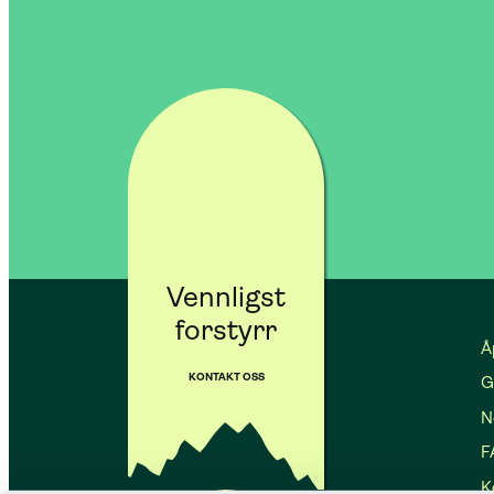
Vennligst
forstyrr
Å
KONTAKT OSS
G
No
F
K