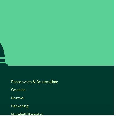
Personvern & Brukervilkår
Cookies
Bomvei
Parkering
Norefjell Skisenter