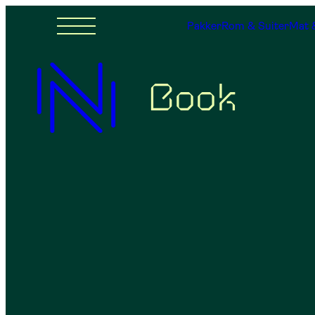
Pakker
Rom & Suiter
Mat 
Book