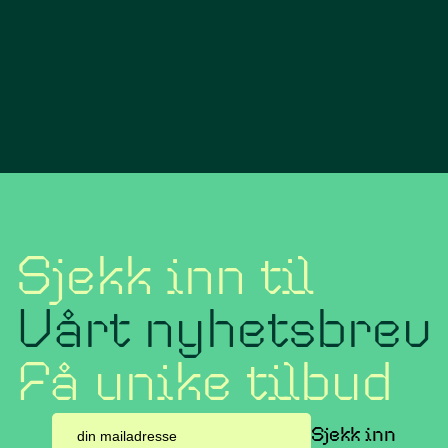
Sjekk inn til
Vårt nyhetsbrev
Få unike tilbud