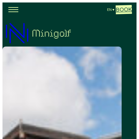
BOOK
EN
▼
Minigolf