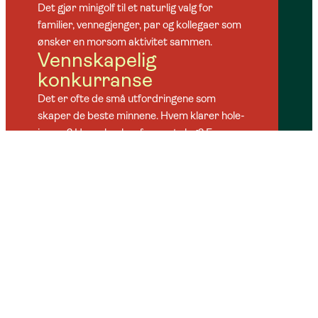
Det gjør minigolf til et naturlig valg for
familier, vennegjenger, par og kollegaer som
ønsker en morsom aktivitet sammen.
Vennskapelig
konkurranse
Det er ofte de små utfordringene som
skaper de beste minnene. Hvem klarer hole-
in-one? Hvem bruker færrest slag? En
runde minigolf byr på både latter, spenning
og litt vennskapelig konkurranse, enten dere
er to som spiller, en familie eller en større
gruppe.
Perfekt før eller etter
et måltid
Minigolfbanen ligger rett utenfor Non, noe
som gjør det enkelt å kombinere et godt
måltid med en hyggelig aktivitet. Start
besøket med en runde golf før lunsj, eller