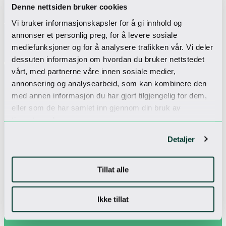
charging stations from Kople.
Denne nettsiden bruker cookies
Wi-fi
Vi bruker informasjonskapsler for å gi innhold og
Complimentary wireless internet is available throughout
the hotel. The service is free for all guests and does not
annonser et personlig preg, for å levere sosiale
require a password.
mediefunksjoner og for å analysere trafikken vår. Vi deler
Pet friendly
dessuten informasjon om hvordan du bruker nettstedet
For those who wish to bring their dog to the mountains,
vårt, med partnerne våre innen sosiale medier,
four-legged guests are also warmly welcome.
annonsering og analysearbeid, som kan kombinere den
med annen informasjon du har gjort tilgjengelig for dem,
eller som de har samlet inn gjennom din bruk av
tjenestene deres.
Detaljer
Tillat alle
Ikke tillat