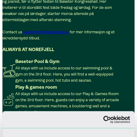
og pianist, før vi flytter festen til Bøseter Kongresshall. Her
inviterer vi til storslått fest både fredag og lørdag. For de som
besøker oss på lørdager, starter moroa allerede på
ettermiddagen med afterski-stemning.
Contact us
salg@norefjellskiogspa.no
for mer informasjon og et
skreddersydd tilbud.
ALWAYS AT NOREFJELL
Bøseter Pool & Gym
All stays with us include access to our swimming pool &
gym on the 3rd floor. Here, you will find a well-equipped
gym, a swimming pool, hot tubs and saunas.
Play & games room
All stays with us include access to our Play & Games Room
on the 3rd floor. Here, guests can enjoy a variety of arcade
games, amusement machines, a bouldering wall and a
selection of toys.
Parking
The hotel offers three levels of indoor paid parking. Thirty
parking spaces are equipped with electric vehicle