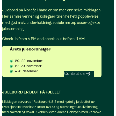
Julebord på Norefjell handler om mer enn selve middagen.
Her samles venner og kollegaer til en helhetlig opplevelse
med god mat, underholdning, sosiale møteplasser og ekte
julestemning.
Check-in from 4 PM and check-out before 11 AM.
Årets julebordhelger
20.-22. november
27.-29. november
4.-6. desember
Contact us
JULEBORD ER BEST PÅ FJELLET
Middagen serveres i Restaurant 815 med nydelig julebuffet av
tradisjonelle favoritter, løftet av DJ og stemningsfulle liveinnslag
med saxofon og vokal. Kvelden lever videre i lobbyen med karaoke