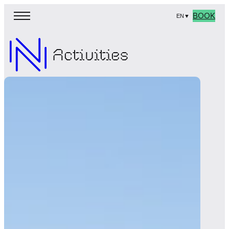
BOOK
EN
▼
Activities