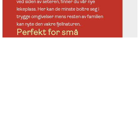
ved siden av seteren, finner du vår nye
lekeplass. Her kan de minste boltre seg i
trygge omgivelser mens resten av familien
kan nyte den vakre fjellnaturen.
Perfekt for små
eventyrere
Lekeplassen er tilrettelagt for de minste og
byr på husker, klatrestativ og sklie. Perfekt
for aktive barn som vil leke, klatre og
utforske. Beliggenheten ved tjernet gjør
dette til et hyggelig stopp i ferien.
Et hyggelig sted for
hele familien
Mens barna leker, kan de voksne slå seg ned
på benken ved siden av lekeplassen og nyte
den friske fjelluften og utsikten. Et perfekt
sted for en liten pause før dere fortsetter
dagens opplevelser på Norefjell.