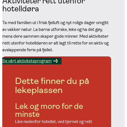
Aktiviteter rett utenfor
hotelldøra
Ta med familien ut i frisk fjelluft og nyt rolige dager omgitt
av vakker natur. La barna utforske, leke og ha det gøy,
mens dere sammen skaper gode minner. Med aktiviteter
rett utenfor hotelldøren er alt lagt til rette for en aktiv og
avslappende ferie på fjellet.
Se vårt aktivitetsprogram
Dette finner du på
lekeplassen
Lek og moro for de
minste
Like nedenfor hotellet, ved tjernet og rett