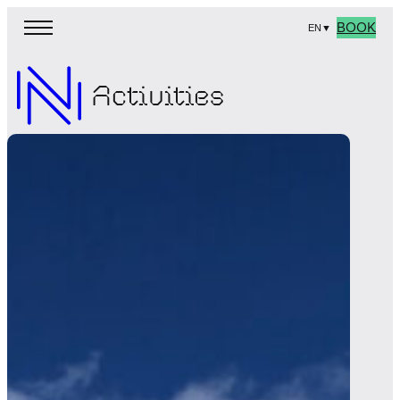
BOOK
EN
▼
Activities