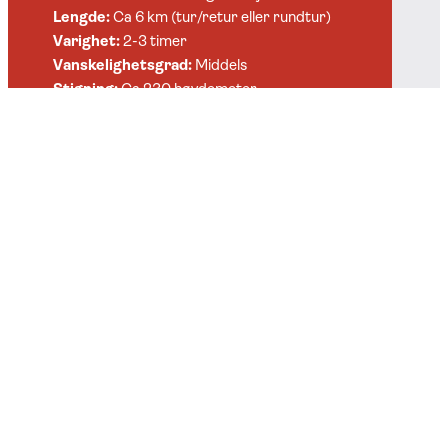
Lengde:
Ca 6 km (tur/retur eller rundtur)
Varighet:
2-3 timer
Vanskelighetsgrad:
Middels
Stigning:
Ca 230 høydemeter
Sesong:
Juni-oktober
Madonnastien er kjent for sine flotte
steintrapper bygget av sherpaer fra Nepal,
som gjør stien både vakker og lett å følge.
Turen går gjennom skog før landskapet
åpner seg mot snaufjellet, hvor du belønnes
med vid utsikt over Trillemarka,
Gaustatoppen og fjellområdene rundt. Stien
er godt tilrettelagt og byr på en jevn stigning
som passer for både voksne og barn med
normal turform.