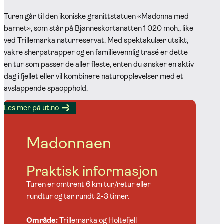
Turen går til den ikoniske granittstatuen «Madonna med
barnet», som står på Bjønneskortanatten 1 020 moh., like
ved Trillemarka naturreservat. Med spektakulær utsikt,
vakre sherpatrapper og en familievennlig trasé er dette
en tur som passer de aller fleste, enten du ønsker en aktiv
dag i fjellet eller vil kombinere naturopplevelser med et
avslappende spaopphold.
Les mer på ut.no
Madonnaen
Praktisk informasjon
Turen er omtrent 6 km tur/retur eller
rundtur og tar rundt 2-3 timer.
Område:
Trillemarka og Holtefjell