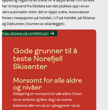
kjøpes og registreres online for å slippe all kø. Om du ikke
har et keycard fra Skidata kan det plukkes opp i en av
våre automater etter det er kjøpt online. Automatene
finnes i resepsjonen på hotellet, i U1 på hotellet, på Skistua
og Dalbunnen (i bunnen av skianlegget).
Kjøp skipass på norefjell.com
Gode grunner til å
teste Norefjell
Skisenter
Morsomt for alle aldre
og nivåer
Skikjøring er morsomt for alle aldre. Enten
du er erfaren og liker deg i de svarte
bakkene eller om du er nybegynner i et av