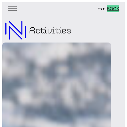
BOOK
EN
▼
Activities