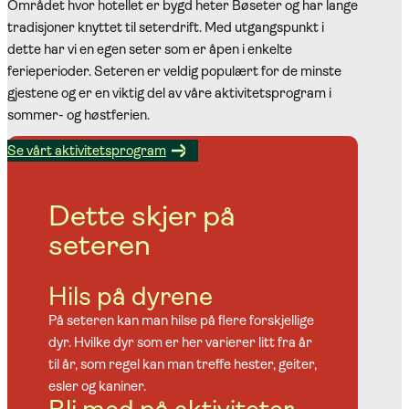
Området hvor hotellet er bygd heter Bøseter og har lange
tradisjoner knyttet til seterdrift. Med utgangspunkt i
dette har vi en egen seter som er åpen i enkelte
ferieperioder. Seteren er veldig populært for de minste
gjestene og er en viktig del av våre aktivitetsprogram i
sommer- og høstferien.
Se vårt aktivitetsprogram
Dette skjer på
seteren
Hils på dyrene
På seteren kan man hilse på flere forskjellige
dyr. Hvilke dyr som er her varierer litt fra år
til år, som regel kan man treffe hester, geiter,
esler og kaniner.