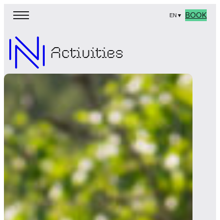
BOOK
EN
▼
Activities