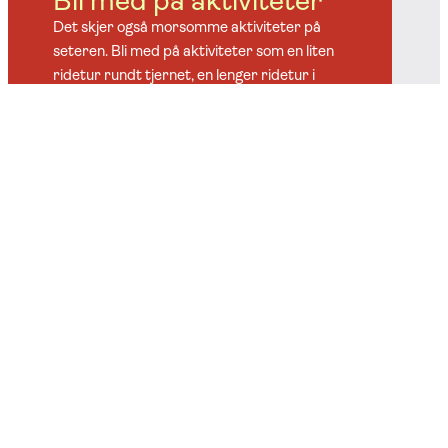
Bli med på aktiviteter
Det skjer også morsomme aktiviteter på
seteren. Bli med på aktiviteter som en liten
ridetur rundt tjernet, en lenger ridetur i
fjellet, tur med hest og kjerre og grilling av
pinnebrød.
Lei kanoer
Her kan kan leie kanoer og redningsvester til
bruk på tjernet rett ved siden av seteren. Vi
har også en nydelig strand ved tjernet og på
sommeren kan dette være en skikkelig fin
badeplass.
Åpen kiosk
På seteren har vi også en liten kiosk og flere
hyggelige sitteplasser. Her kan man kjøpe
enkle varer som kaffe, brus og vafler.