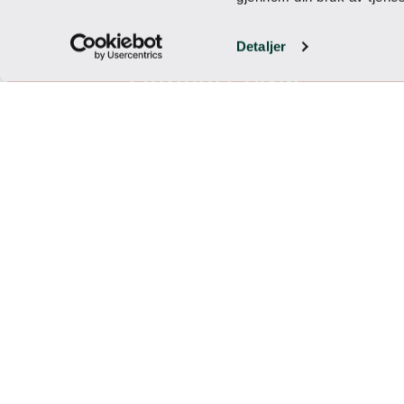
Sosialt og morsomt
En perfekt «mellomaktivitet» etter for e
Detaljer
morsomt for både nygbegynnere og erfa
Uansett vær
Shuffleboardet er en av våre aktiviteter
om du trenger en pause fra utendørsaktiv
Ikke for seriøst
Litt vennlig rivalisering fungerer alltid 
evne til å få folk til å analysere vinkler,