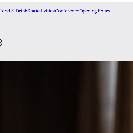
Food & Drink
Spa
Activities
Conference
Opening hours
s