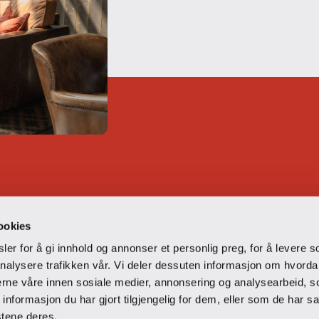
 til å teste vårt
ookies
er for å gi innhold og annonser et personlig preg, for å levere s
nalysere trafikken vår. Vi deler dessuten informasjon om hvorda
nerne våre innen sosiale medier, annonsering og analysearbeid, 
formasjon du har gjort tilgjengelig for dem, eller som de har sa
stene deres.