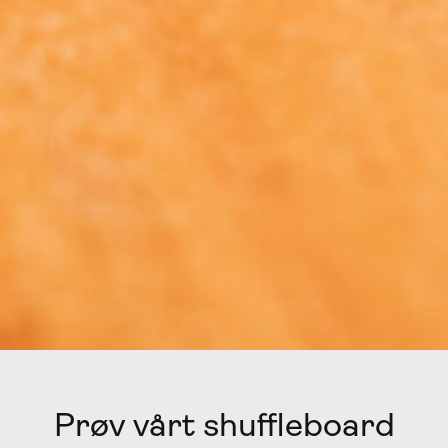
Prøv vårt shuffleboard