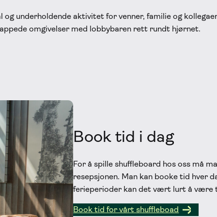
al og underholdende aktivitet for venner, familie og kolleg
lappede omgivelser med lobbybaren rett rundt hjørnet.
Book tid i dag
For å spille shuffleboard hos oss må ma
resepsjonen. Man kan booke tid hver da
ferieperioder kan det vært lurt å være 
Book tid for vårt shuffleboad