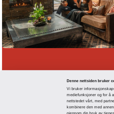
Gode grunner
Denne nettsiden bruker c
shuffleboard
Vi bruker informasjonskapsl
mediefunksjoner og for å a
nettstedet vårt, med part
kombinere den med annen in
gjennom din bruk av tjene