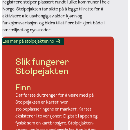
registrere stolper plassert rundt i ulike kommuner i hele
Norge. Stolpejakten tar sikte på å legge til rette for å
aktivisere alle uavhengig av alder, kjønn og
funksjonsvariasjon, og bidra til at flere blir kjent både i
nærmiljøet og nye steder.
Les mer på stolpejakten.no
Slik fungerer
Stolpejakten
Finn
Det første du trenger for å være med på
Stolpejakten er kartet hvor
stolpeplasseringene er markert. Kartet
eksisterer i to versjoner: Digitalt i appen og
fysisk som en kartbrosjyre. Stolpejakten-
appen kan lastes ned gratis fra Apple App