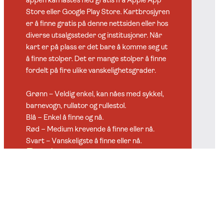
Store eller Google Play Store. Kartbrosjyren
er å finne gratis på denne nettsiden eller hos
diverse utsalgssteder og institusjoner. Når
kart er på plass er det bare å komme seg ut
å finne stolper. Det er mange stolper å finne
fordelt på fire ulike vanskelighetsgrader.
Grønn – Veldig enkel, kan nåes med sykkel,
barnevogn, rullator og rullestol.
Blå – Enkel å finne og nå.
Rød – Medium krevende å finne eller nå.
Svart – Vanskeligste å finne eller nå.
Registrer
Du velger selv hvor mange stolper du finner.
Uansett, det er artig å ha oversikten over
hvordan man ligger an – selv om man først
og fremst konkurrerer mot seg selv. Hver
stolpe har en påklistret bokstavkode og QR-