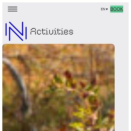
BOOK
EN
▼
Activities