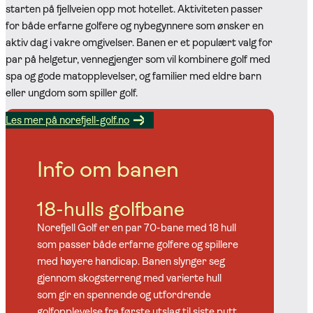
starten på fjellveien opp mot hotellet. Aktiviteten passer
for både erfarne golfere og nybegynnere som ønsker en
aktiv dag i vakre omgivelser. Banen er et populært valg for
par på helgetur, vennegjenger som vil kombinere golf med
spa og gode matopplevelser, og familier med eldre barn
eller ungdom som spiller golf.
Les mer på norefjell-golf.no
Info om banen
18-hulls golfbane
Norefjell Golf er en par 70-bane med 18 hull
som passer både erfarne golfere og spillere
med høyere handicap. Banen slynger seg
gjennom skogsterreng med varierte hull
som gir en spennende og utfordrende
golfopplevelse fra første utslag til siste putt.