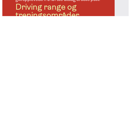
Driving range og
treningsområder
Ønsker du å finpusse teknikken før runden,
finner du både driving range, puttinggreen
og treningsområder ved klubbhuset. Her
kan både nybegynnere og erfarne golfere
varme opp eller øve på de ulike delene av
spillet.
Klubbhus og fasiliteter
I klubbhuset kan du sjekke inn før runden,
leie utstyr og ta en pause med noe å spise
eller drikke. Det er også mulig å leie golfbil og
traller, noe som gjør banen tilgjengelig for de
fleste.