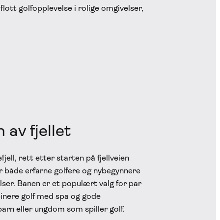
lott golfopplevelse i rolige omgivelser,
av fjellet
ell, rett etter starten på fjellveien
or både erfarne golfere og nybegynnere
ser. Banen er et populært valg for par
binere golf med spa og gode
arn eller ungdom som spiller golf.