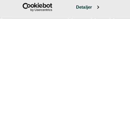
utslag til siste putt.
Detaljer
Driving range og t
Ønsker du å finpusse teknikken før rund
klubbhuset. Her kan både nybegynnere og 
Klubbhus og fasilite
I klubbhuset kan du sjekke inn før runden
golfbil og traller, noe som gjør banen tilg