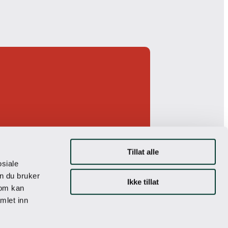
Tillat alle
osiale
n du bruker
Ikke tillat
som kan
mlet inn
e handicap. Banen
else fra første