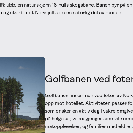
olfklubb, en naturskjønn 18-hulls skogsbane. Banen byr på en f
 og utsikt mot Norefjell som en naturlig del av runden.
Golfbanen ved foten 
Golfbanen finner man ved foten av Norefj
opp mot hotellet. Aktiviteten passer f
som ønsker en aktiv dag i vakre omgivel
på helgetur, vennegjenger som vil kom
matopplevelser, og familier med eldre b