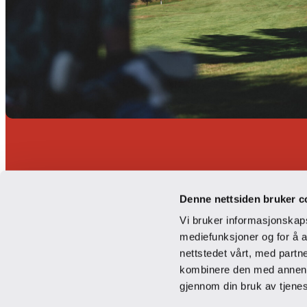
Info om ban
Denne nettsiden bruker c
Vi bruker informasjonskapsl
mediefunksjoner og for å a
nettstedet vårt, med part
18-hulls golfbane
kombinere den med annen in
Norefjell Golf er en par 70-bane med 18
gjennom din bruk av tjene
slynger seg gjennom skogsterreng med va