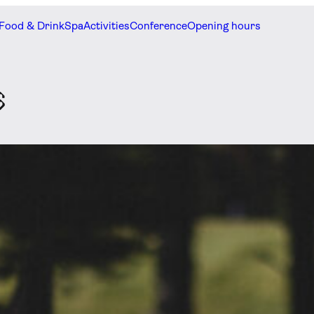
Food & Drink
Spa
Activities
Conference
Opening hours
s