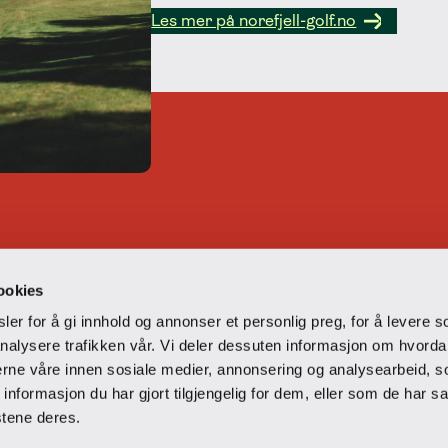
Les mer på norefjell-golf.no
en
ookies
er for å gi innhold og annonser et personlig preg, for å levere s
nalysere trafikken vår. Vi deler dessuten informasjon om hvorda
nerne våre innen sosiale medier, annonsering og analysearbeid, 
formasjon du har gjort tilgjengelig for dem, eller som de har sa
 hull som passer både erfarne golfere og spillere med høyer
stene deres.
rierte hull som gir en spennende og utfordrende golfopplev