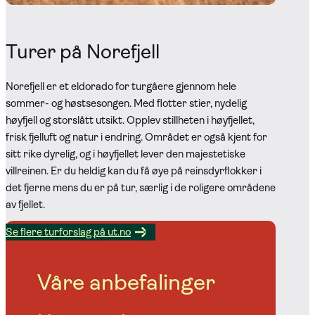
Turer på Norefjell
Norefjell er et eldorado for turgåere gjennom hele
sommer- og høstsesongen. Med flotter stier, nydelig
høyfjell og storslått utsikt. Opplev stillheten i høyfjellet,
frisk fjelluft og natur i endring. Området er også kjent for
sitt rike dyrelig, og i høyfjellet lever den majestetiske
villreinen. Er du heldig kan du få øye på reinsdyrflokker i
det fjerne mens du er på tur, særlig i de roligere områdene
av fjellet.
Se flere turforslag på ut.no
Våre anbefalinger