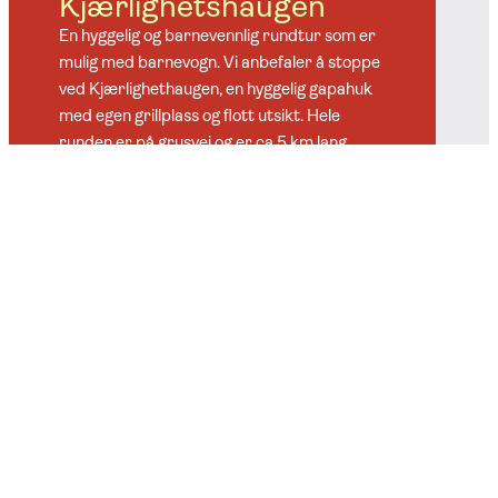
Kjærlighetshaugen
En hyggelig og barnevennlig rundtur som er
mulig med barnevogn. Vi anbefaler å stoppe
ved Kjærlighethaugen, en hyggelig gapahuk
med egen grillplass og flott utsikt. Hele
runden er på grusvei og er ca 5 km lang,
dette er også en populær runde for de som
liker å løpe.
Turer i nærområdet