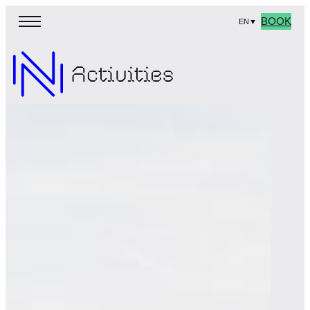
BOOK
EN
▼
Activities