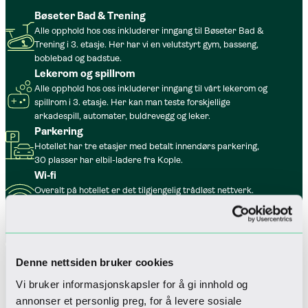
Bøseter Bad & Trening
Alle opphold hos oss inkluderer inngang til Bøseter Bad &
Trening i 3. etasje. Her har vi en velutstyrt gym, basseng,
boblebad og badstue.
Lekerom og spillrom
Alle opphold hos oss inkluderer inngang til vårt lekerom og
spillrom i 3. etasje. Her kan man teste forskjellige
arkadespill, automater, buldrevegg og leker.
Parkering
Hotellet har tre etasjer med betalt innendørs parkering,
30 plasser har elbil-ladere fra Kople.
Wi-fi
Overalt på hotellet er det tilgjengelig trådløst nettverk.
Dette er gratis for alle våre gjester, og man behøver ingen
passord.
Dyrevennlig
For deg som ønsker å ha med hunden på fjelltur, er den
Denne nettsiden bruker cookies
også hjertelig velkommen til oss.
Vi bruker informasjonskapsler for å gi innhold og
annonser et personlig preg, for å levere sosiale