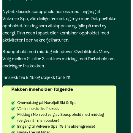
Nyt et klassisk spaopphold hos oss med inngang til
Velvære Spa, vår deilige frokost og mye mer. Det perfekte
oppholdet for deg som vil slappe av og fylle på med ny
energi. Finn roen i spaet eller kombiner oppholdet med
aktiviteter i den vakre fjellnaturen.
Spaopphold med middag inkluderer Øyeblikkets Meny.
Velg mellom 2- eller 3-retters middag, med forbehold om
endringer fra kokken.
Innsjekk fra kl 16 og utsjekk før kl 11.
Pakken inneholder følgende
Overnatting på Norefjell Ski & Spa
Vår innholdsrike frokost
Middag i Non ved valg av Spaopphold med middag
(velges når man booker)
Inngang til Velvære Spa (18 års aldersgrense)
Badekåpe og tøfler