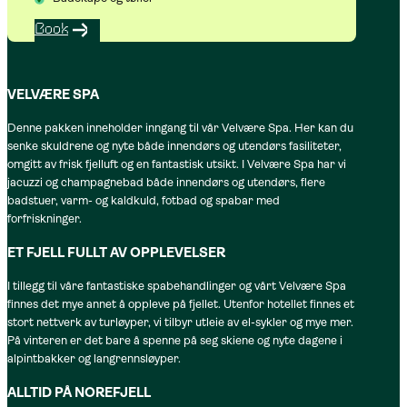
Book
VELVÆRE SPA
Denne pakken inneholder inngang til vår Velvære Spa. Her kan du
senke skuldrene og nyte både innendørs og utendørs fasiliteter,
omgitt av frisk fjelluft og en fantastisk utsikt. I Velvære Spa har vi
jacuzzi og champagnebad både innendørs og utendørs, flere
badstuer, varm- og kaldkuld, fotbad og spabar med
forfriskninger.
ET FJELL FULLT AV OPPLEVELSER
I tillegg til våre fantastiske spabehandlinger og vårt Velvære Spa
finnes det mye annet å oppleve på fjellet. Utenfor hotellet finnes et
stort nettverk av turløyper, vi tilbyr utleie av el-sykler og mye mer.
På vinteren er det bare å spenne på seg skiene og nyte dagene i
alpintbakker og langrennsløyper.
ALLTID PÅ NOREFJELL