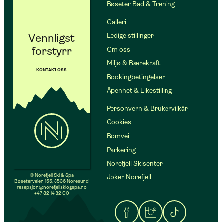
Bøseter Bad & Trening
Galleri
Vennligst
Ledige stillinger
forstyrr
Om oss
Miljø & Bærekraft
KONTAKT OSS
Bookingbetingelser
Åpenhet & Likestilling
Personvern & Brukervilkår
Cookies
Bomvei
Parkering
Norefjell Skisenter
© Norefjell Ski & Spa
Joker Norefjell
Bøseterveien 155, 3536 Noresund
resepsjon@norefjellskiogspa.no
+47 32 14 82 00