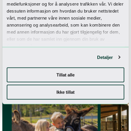
mediefunksjoner og for å analysere trafikken vår. Vi deler
dessuten informasjon om hvordan du bruker nettstedet
vårt, med partnerne våre innen sosiale medier,
annonsering og analysearbeid, som kan kombinere den
med annen informasjon du har gjort tilgjengelig for dem,
eller som de har samlet inn gjennom din bruk av
tjenestene deres.
Detaljer
Flere pakker
Tillat alle
Se vårt utvalg av pakker
Ikke tillat
PERFEKT FOR FAMILIER
SOMMERTILBUD