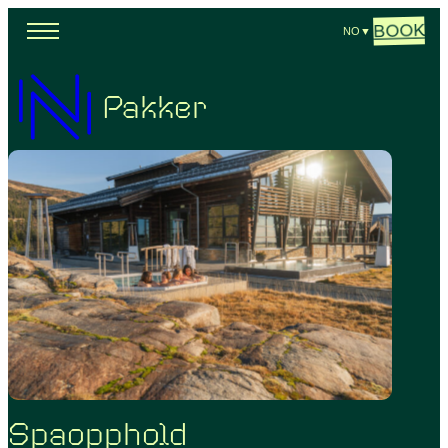
BOOK
NO
▼
Pakker
Spaopphold