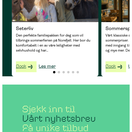
Seterliv
Sommersp
Den perfekte familiepakken for deg som vil
Vårt klassiske 
tilbringe sommerferien på Norefjell. Her bor du
sommerpriser. 
komfortabelt i en av våre leiligheter med
med inngang til 
selvhushold og har…
og mye mer. De
Book
Les mer
Book
L
Sjekk inn til
Vårt nyhetsbrev
Få unike tilbud