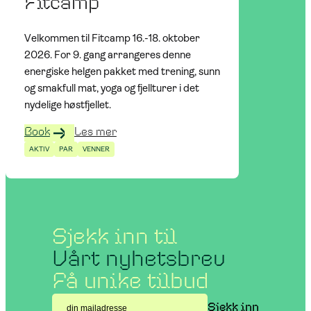
Fitcamp
Velkommen til Fitcamp 16.-18. oktober
2026. For 9. gang arrangeres denne
energiske helgen pakket med trening, sunn
og smakfull mat, yoga og fjellturer i det
nydelige høstfjellet.
Book
Les mer
AKTIV
PAR
VENNER
Sjekk inn til
Vårt nyhetsbrev
Få unike tilbud