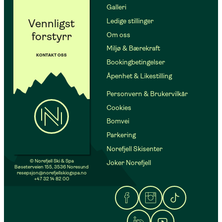
Galleri
Vennligst
Ledige stillinger
forstyrr
Om oss
Miljø & Bærekraft
KONTAKT OSS
Bookingbetingelser
Åpenhet & Likestilling
Personvern & Brukervilkår
Cookies
Bomvei
Parkering
Norefjell Skisenter
© Norefjell Ski & Spa
Joker Norefjell
Bøseterveien 155, 3536 Noresund
resepsjon@norefjellskiogspa.no
+47 32 14 82 00