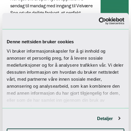
søndag til mandag med inngang til Velvære
Spa og vår deilige frokost, et perfekt
avbrekk før den nye uken starter.
Book
Les mer
PAR
SPA
VENNER
Denne nettsiden bruker cookies
Vi bruker informasjonskapsler for å gi innhold og
annonser et personlig preg, for å levere sosiale
mediefunksjoner og for å analysere trafikken vår. Vi deler
dessuten informasjon om hvordan du bruker nettstedet
Kvalitetstid med venner
vårt, med partnerne våre innen sosiale medier,
annonsering og analysearbeid, som kan kombinere den
med annen informasjon du har gjort tilgjengelig for dem,
eller som de har samlet inn gjennom din bruk av
tjenestene deres.
Detaljer