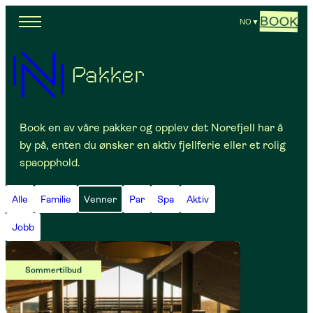
BOOK
NO
▼
Pakker
Book en av våre pakker og opplev det Norefjell har å
by på, enten du ønsker en aktiv fjellferie eller et rolig
spaopphold.
Alle
Familie
Venner
Par
Spa
Aktiv
Jobb
Sommertilbud