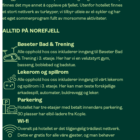
finnes det mye annet å oppleve på fjellet. Utenfor hotellet finnes
et stort nettverk av turløyper, vi tilbyr utleie av el-sykler og har
et eget sommerprogram fullt av morsomme aktiviteter.
ALLTID PÅ NOREFJELL
Bøseter Bad & Trening
Alle opphold hos oss inkluderer inngang til Bøseter Bad
& Trening i 3. etasje. Her har vi en velutstyrt gym,
basseng, boblebad og badstue.
Lekerom og spillrom
Alle opphold hos oss inkluderer inngang til vårt lekerom
og spillrom i 3. etasje. Her kan man teste forskjellige
arkadespill, automater, buldrevegg og leker.
Parkering
Hotellet har tre etasjer med betalt innendørs parkering,
30 plasser har elbil-ladere fra Kople.
Wi-fi
Overalt på hotellet er det tilgjengelig trådløst nettverk.
Dette er gratis for alle våre gjester, og man behøver