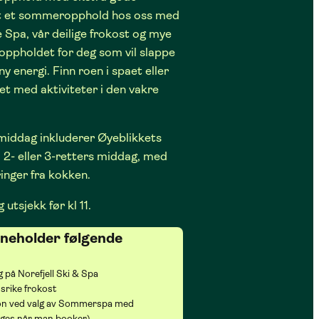
t et sommeropphold hos oss med
e Spa, vår deilige frokost og mye
oppholdet for deg som vil slappe
ny energi. Finn roen i spaet eller
t med aktiviteter i den vakre
ddag inkluderer Øyeblikkets
 2- eller 3-retters middag, med
inger fra kokken.
g utsjekk før kl 11.
nneholder følgende
 på Norefjell Ski & Spa
srike frokost
on ved valg av Sommerspa med
lges når man booker)