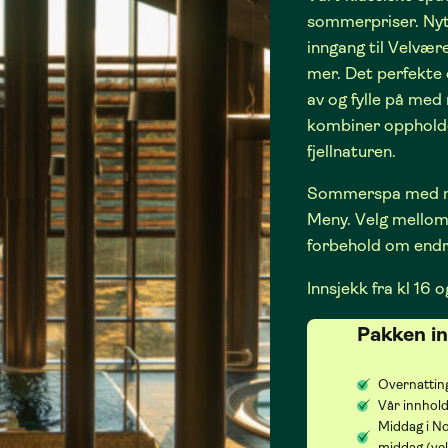
sommerpriser. Ny
inngang til Velvær
mer. Det perfekte 
av og fylle på med 
kombiner oppholde
fjellnaturen.
Sommerspa med mi
Meny. Velg mellom
forbehold om endr
Innsjekk fra kl 16 o
Pakken i
Overnatting
Vår innhold
Middag i N
middag (ve