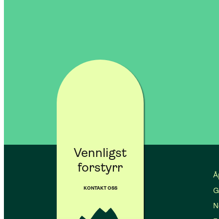
Vennligst
forstyrr
Å
KONTAKT OSS
G
No