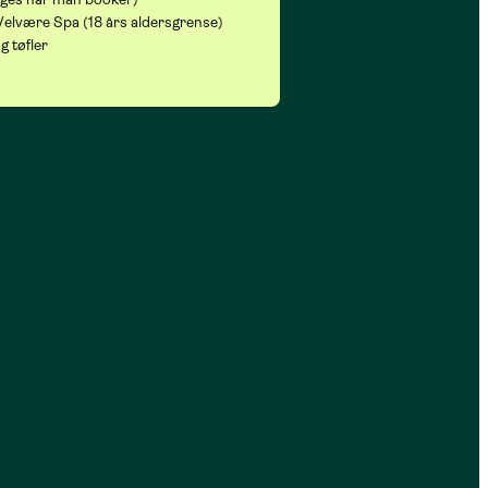
 Velvære Spa (18 års aldersgrense)
 tøfler