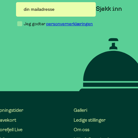
Jeg godtar
personvernerklæringen
pningstider
Galleri
avekort
Ledige stillinger
refjell Live
Om oss