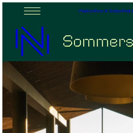
Pakker
Rom & Suiter
Mat 
Sommers