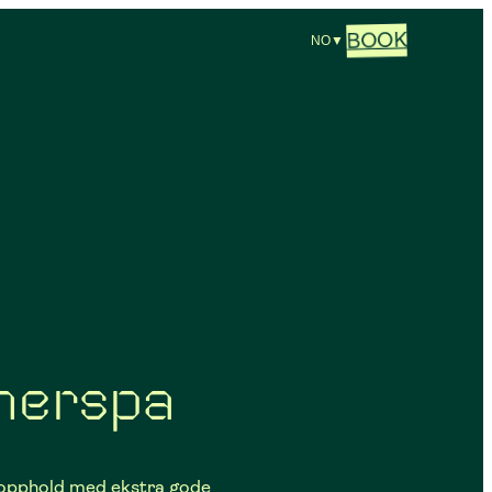
BOOK
NO
▼
erspa
aopphold med ekstra gode