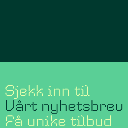
Sjekk inn til
Vårt nyhetsbrev
Få unike tilbud