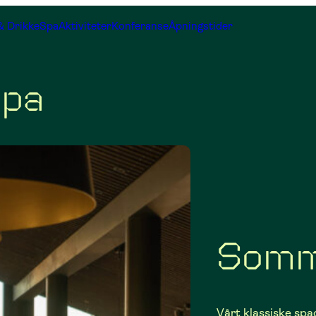
& Drikke
Spa
Aktiviteter
Konferanse
Åpningstider
pa
Somm
Vårt klassiske sp