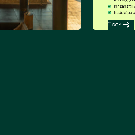
Inngang til
Badekåpe og
Book