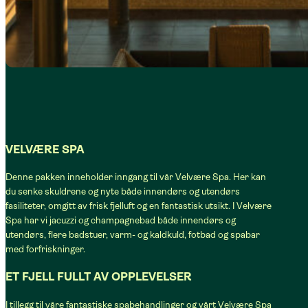
VELVÆRE SPA
Denne pakken inneholder inngang til vår Velvære Spa. Her kan
du senke skuldrene og nyte både innendørs og utendørs
fasiliteter, omgitt av frisk fjelluft og en fantastisk utsikt. I Velvære
Spa har vi jacuzzi og champagnebad både innendørs og
utendørs, flere badstuer, varm- og kaldkuld, fotbad og spabar
med forfriskninger.
ET FJELL FULLT AV OPPLEVELSER
I tillegg til våre fantastiske spabehandlinger og vårt Velvære Spa