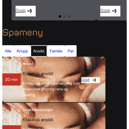
Book
Book
Spameny
Alle
Kropp
Ansikt
Familie
Par
Ansikt
Klassisk ansikt
20 min
Book
En klassisk ansiktsbehandling som
inneholder grundig rens og
peeling.
Ansikt
: Bestselger
Klassisk ansikt