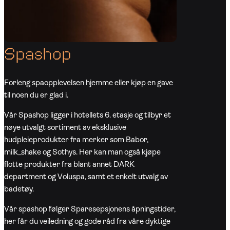
Spashop
Forleng spaopplevelsen hjemme eller kjøp en gave
til noen du er glad i.
Vår Spashop ligger i hotellets 6. etasje og tilbyr et
nøye utvalgt sortiment av eksklusive
hudpleieprodukter fra merker som Babor,
milk_shake og Sothys. Her kan man også kjøpe
flotte produkter fra blant annet DARK
department og Voluspa, samt et enkelt utvalg av
badetøy.
Vår spashop følger Sparesepsjonens åpningstider,
her får du veiledning og gode råd fra våre dyktige