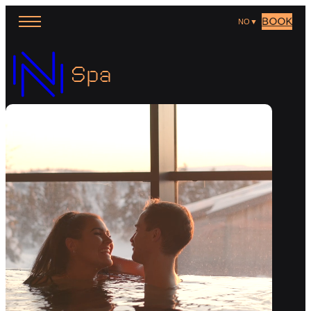
BOOK
NO
▼
Spa