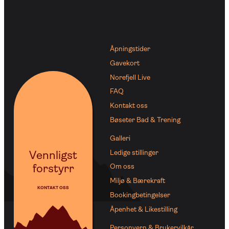
Åpningstider
Gavekort
Norefjell Live
FAQ
Kontakt oss
Bøseter Bad & Trening
Galleri
Vennligst
Ledige stillinger
forstyrr
Om oss
Miljø & Bærekraft
KONTAKT OSS
Bookingbetingelser
Åpenhet & Likestilling
Personvern & Brukervilkår