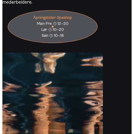
medarbeidere.
Åpningstider Spashop
Man-Fre
12–20
Lør
10–20
Søn
10–18