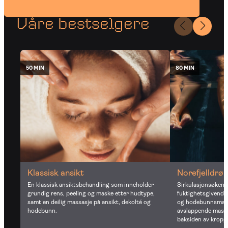
Våre bestselgere
50 MIN
80 MIN
Norefjelldrø
Klassisk ansikt
Sirkulasjonsøken
En klassisk ansiktsbehandling som inneholder
fuktighetsgivende 
grundig rens, peeling og maske etter hudtype,
og hodebunnsmass
samt en deilig massasje på ansikt, dekolté og
avslappende massa
hodebunn.
baksiden av kropp