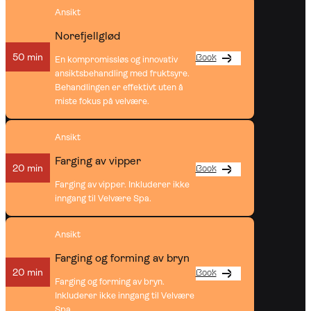
Ansikt
Norefjellglød
50 min
Book
En kompromissløs og innovativ
ansiktsbehandling med fruktsyre.
Behandlingen er effektivt uten å
miste fokus på velvære.
Ansikt
Farging av vipper
20 min
Book
Farging av vipper. Inkluderer ikke
inngang til Velvære Spa.
Ansikt
Farging og forming av bryn
20 min
Book
Farging og forming av bryn.
Inkluderer ikke inngang til Velvære
Spa.