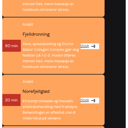
intensiv fukt, mens massasje av
hodebunn eliminerer stress.
Ansikt
Fjelldronning
Rens, spesialpeeling og Doctor
80 min
Book
Babor Collagen Complex gjør deg
festklar på 1-2-3. Huden tilføres
intensiv fukt, mens massasje av
hodebunn eliminerer stress.
Ansikt
Norefjellglød
20 min
Book
En kompromissløs og innovativ
ansiktsbehandling med fruktsyre.
Behandlingen er effektivt uten å
miste fokus på velvære.