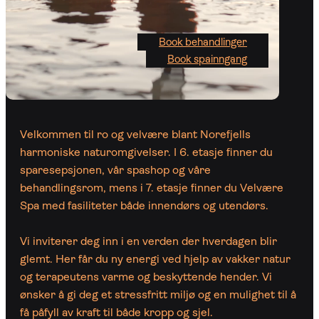
Book behandlinger
Book spainngang
Velkommen til ro og velvære blant Norefjells
harmoniske naturomgivelser. I 6. etasje finner du
sparesepsjonen, vår spashop og våre
behandlingsrom, mens i 7. etasje finner du Velvære
Spa med fasiliteter både innendørs og utendørs.
Vi inviterer deg inn i en verden der hverdagen blir
glemt. Her får du ny energi ved hjelp av vakker natur
og terapeutens varme og beskyttende hender. Vi
ønsker å gi deg et stressfritt miljø og en mulighet til å
få påfyll av kraft til både kropp og sjel.