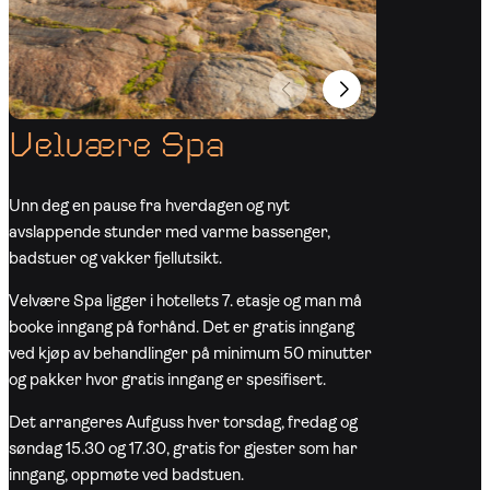
Velvære Spa
Unn deg en pause fra hverdagen og nyt
avslappende stunder med varme bassenger,
badstuer og vakker fjellutsikt.
Velvære Spa ligger i hotellets 7. etasje og man må
booke inngang på forhånd. Det er gratis inngang
ved kjøp av behandlinger på minimum 50 minutter
og pakker hvor gratis inngang er spesifisert.
Det arrangeres Aufguss hver torsdag, fredag og
søndag 15.30 og 17.30, gratis for gjester som har
inngang, oppmøte ved badstuen.