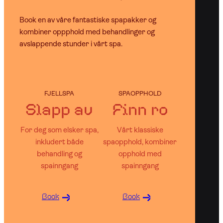
Book en av våre fantastiske spapakker og
kombiner oppphold med behandlinger og
avslappende stunder i vårt spa.
FJELLSPA
SPAOPPHOLD
Slapp av
Finn ro
For deg som elsker spa,
Vårt klassiske
inkludert både
spaopphold, kombiner
behandling og
opphold med
spainngang
spainngang
Book
Book