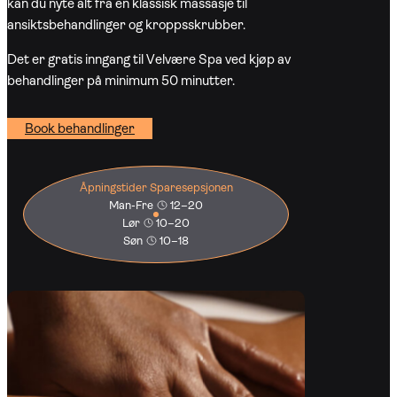
kan du nyte alt fra en klassisk massasje til
ansiktsbehandlinger og kroppsskrubber.
Det er gratis inngang til Velvære Spa ved kjøp av
behandlinger på minimum 50 minutter.
Book behandlinger
Åpningstider Sparesepsjonen
Man-Fre
12–20
Lør
10–20
Søn
10–18