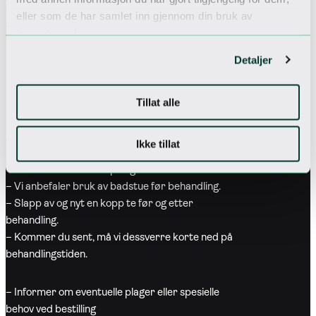
Velvære Spa
eller som de har samlet inn gjennom din bruk av
– Dusj grundig uten badetøy og med såpe før du
tjenestene deres.
besøker velværeavdelingen.
– Respekter at vår spaavdeling er et stilleområde.
Detaljer
– Av hygieniske årsaker er ikke lang shorts tillatt.
Kort shorts fås kjøpt i sparesepsjonen.
Tillat alle
– Det er 18 års aldersgrense i Velvære Spa.
Spabehandlinger
Ikke tillat
– Vennligst møt opp 15 minutter før behandling.
– Du får tildelt badekåpe og tøfler.
– Vi anbefaler bruk av badstue før behandling.
– Slapp av og nyt en kopp te før og etter
behandling.
– Kommer du sent, må vi dessverre korte ned på
behandlingstiden.
– Informer om eventuelle plager eller spesielle
behov ved bestilling