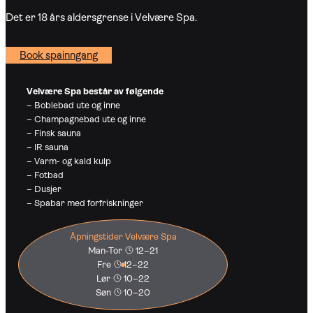
Det er 18 års aldersgrense i Velvære Spa.
Book spainngang
Velvære Spa består av følgende
– Boblebad ute og inne
– Champagnebad ute og inne
– Finsk sauna
– IR sauna
– Varm- og kald kulp
– Fotbad
– Dusjer
– Spabar med forfriskninger
Åpningstider Velvære Spa
Man-Tor
12–21
Fre
12–22
Lør
10–22
Søn
10–20