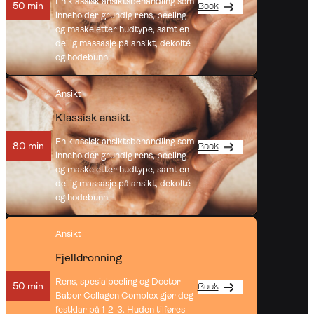
En klassisk ansiktsbehandling som
50 min
Book
inneholder grundig rens, peeling
og maske etter hudtype, samt en
deilig massasje på ansikt, dekolté
og hodebunn.
Ansikt
Klassisk ansikt
En klassisk ansiktsbehandling som
80 min
Book
inneholder grundig rens, peeling
og maske etter hudtype, samt en
deilig massasje på ansikt, dekolté
og hodebunn.
Ansikt
Fjelldronning
Rens, spesialpeeling og Doctor
50 min
Book
Babor Collagen Complex gjør deg
festklar på 1-2-3. Huden tilføres