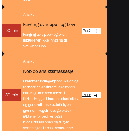
Ansikt
Farging av vipper og bryn
50 min
Book
Farging av vipper og bryn.
Inkluderer ikke inngang til
Vælvære Spa.
Ansikt
Kobido ansiktsmassasje
Fremmer kollagenproduksjon og
forbedrer ansiktsmuskeltonen
naturlig, noe som fører til
50 min
Book
forbedringer i hudens elastisitet
og generell ansiktsdefinisjon
gjennom regelmessige økter.
Øktene forbedrer også
blodsirkulasjonen og frigjør
spenninger i ansiktsmusklene.