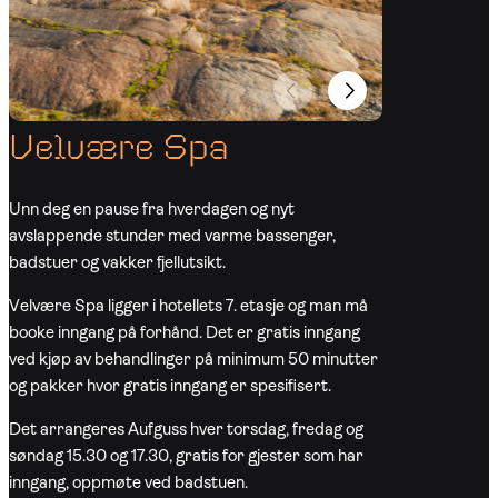
Velvære Spa
Unn deg en pause fra hverdagen og nyt
avslappende stunder med varme bassenger,
badstuer og vakker fjellutsikt.
Velvære Spa ligger i hotellets 7. etasje og man må
booke inngang på forhånd. Det er gratis inngang
ved kjøp av behandlinger på minimum 50 minutter
og pakker hvor gratis inngang er spesifisert.
Det arrangeres Aufguss hver torsdag, fredag og
søndag 15.30 og 17.30, gratis for gjester som har
inngang, oppmøte ved badstuen.