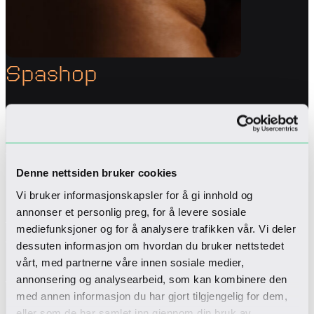
Spashop
Forleng spaopplevelsen hjemme eller kjøp en gave
til noen du er glad i.
Vår Spashop ligger i hotellets 6. etasje og tilbyr et
Denne nettsiden bruker cookies
nøye utvalgt sortiment av eksklusive
hudpleieprodukter fra merker som Babor,
Vi bruker informasjonskapsler for å gi innhold og
milk_shake og Sothys. Her kan man også kjøpe
annonser et personlig preg, for å levere sosiale
flotte produkter fra blant annet DARK
mediefunksjoner og for å analysere trafikken vår. Vi deler
department og Voluspa, samt et enkelt utvalg av
dessuten informasjon om hvordan du bruker nettstedet
badetøy.
vårt, med partnerne våre innen sosiale medier,
annonsering og analysearbeid, som kan kombinere den
Vår spashop følger Sparesepsjonens åpningstider,
med annen informasjon du har gjort tilgjengelig for dem,
her får du veiledning og gode råd fra våre dyktige
eller som de har samlet inn gjennom din bruk av