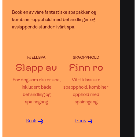
Book en av våre fantastiske spapakker og
kombiner oppphold med behandlinger og
avslappende stunder i vårt spa.
FJELLSPA
SPAOPPHOLD
Slapp av
Finn ro
For deg som elsker spa,
Vårt klassiske
inkludert både
spaopphold, kombiner
behandling og
opphold med
spainngang
spainngang
Book
Book