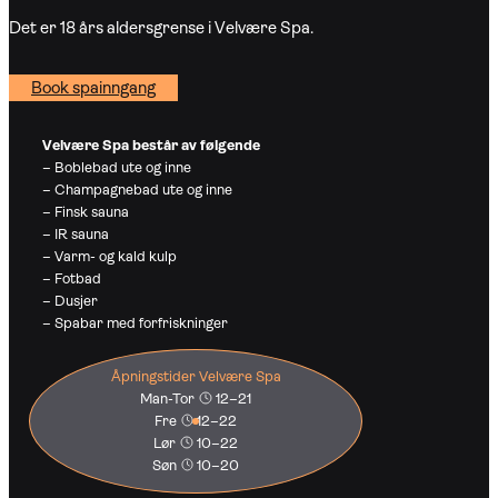
Det er 18 års aldersgrense i Velvære Spa.
Book spainngang
Velvære Spa består av følgende
– Boblebad ute og inne
– Champagnebad ute og inne
– Finsk sauna
– IR sauna
– Varm- og kald kulp
– Fotbad
– Dusjer
– Spabar med forfriskninger
Åpningstider Velvære Spa
Man-Tor
12–21
Fre
12–22
Lør
10–22
Søn
10–20