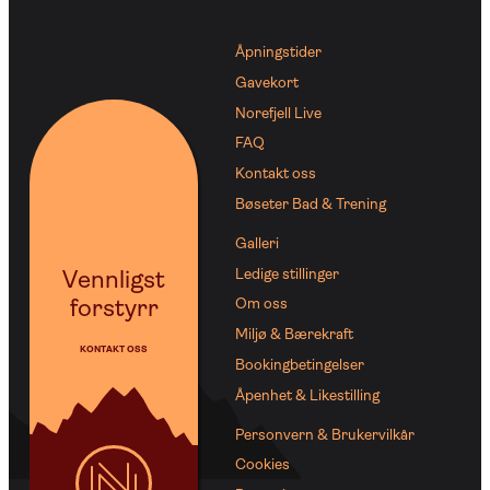
Åpningstider
Gavekort
Norefjell Live
FAQ
Kontakt oss
Bøseter Bad & Trening
Galleri
Vennligst
Ledige stillinger
forstyrr
Om oss
Miljø & Bærekraft
KONTAKT OSS
Bookingbetingelser
Åpenhet & Likestilling
Personvern & Brukervilkår
Cookies