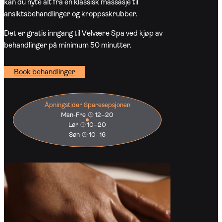
kan du nyte alt fra en klassisk massasje til
ansiktsbehandlinger og kroppsskrubber.
Det er gratis inngang til Velvære Spa ved kjøp av
behandlinger på minimum 50 minutter.
Book behandlinger
Åpningstider Sparesepsjonen
Man-Fre
12–20
Lør
10–20
Søn
10–16