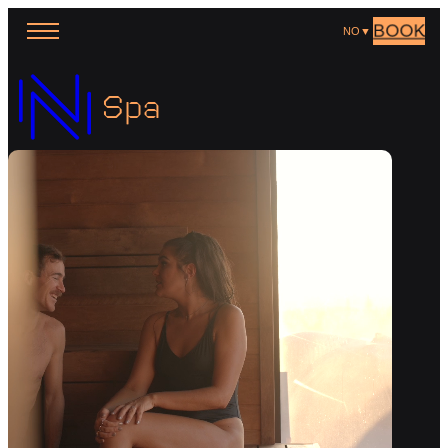
BOOK
NO
▼
Spa