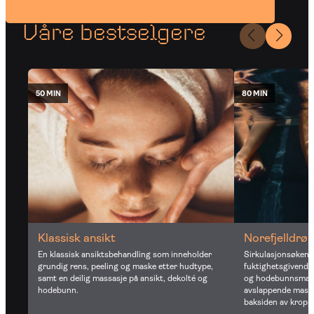
Våre bestselgere
50 MIN
80 MIN
Norefjelldrø
Klassisk ansikt
Sirkulasjonsøken
En klassisk ansiktsbehandling som inneholder
fuktighetsgivende 
grundig rens, peeling og maske etter hudtype,
og hodebunnsmass
samt en deilig massasje på ansikt, dekolté og
avslappende massa
hodebunn.
baksiden av kropp