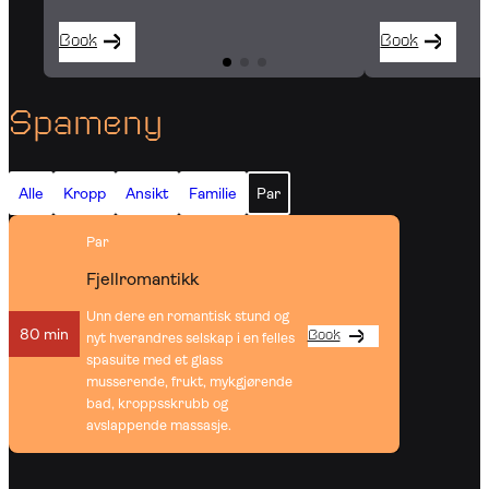
Book
Book
Spameny
Alle
Kropp
Ansikt
Familie
Par
Par
Fjellromantikk
Unn dere en romantisk stund og
80 min
Book
nyt hverandres selskap i en felles
spasuite med et glass
musserende, frukt, mykgjørende
bad, kroppsskrubb og
avslappende massasje.