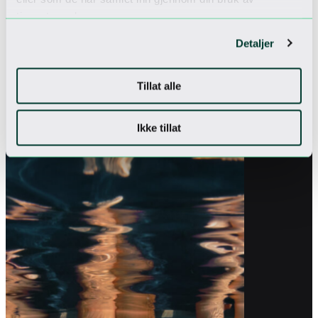
medarbeidere.
tjenestene deres.
Åpningstider Spashop
Detaljer
Man-Fre
12–20
Lør
10–20
Søn
10–16
Tillat alle
Ikke tillat