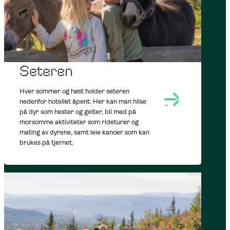
AT NOREFJELL
SUMMER
OUTDOORS
Seteren
Hver sommer og høst holder seteren
nedenfor hotellet åpent. Her kan man hilse
på dyr som hester og geiter, bli med på
morsomme aktiviteter som rideturer og
mating av dyrene, samt leie kanoer som kan
brukes på tjernet.