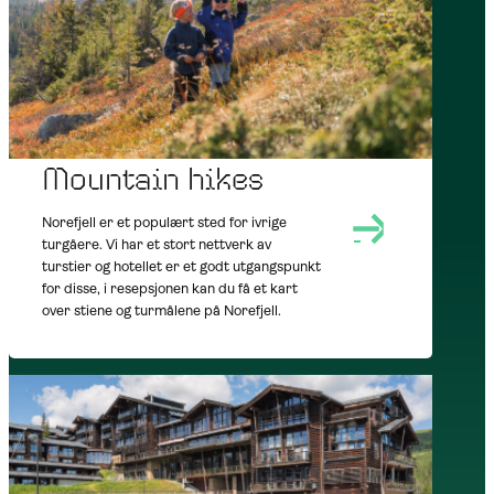
AT NOREFJELL
SUMMER
OUTDOORS
Mountain hikes
Norefjell er et populært sted for ivrige
turgåere. Vi har et stort nettverk av
turstier og hotellet er et godt utgangspunkt
for disse, i resepsjonen kan du få et kart
over stiene og turmålene på Norefjell.