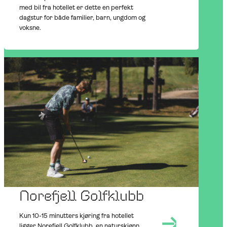
med bil fra hotellet er dette en perfekt
dagstur for både familier, barn, ungdom og
voksne.
NEARBY
SUMMER
OUTDOORS
Norefjell Golfklubb
Kun 10-15 minutters kjøring fra hotellet
ligger Norefjell Golfklubb, en naturskjønn