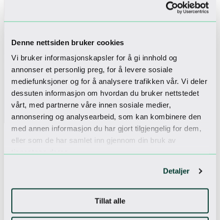
Denne nettsiden bruker cookies
Vi bruker informasjonskapsler for å gi innhold og
annonser et personlig preg, for å levere sosiale
mediefunksjoner og for å analysere trafikken vår. Vi deler
dessuten informasjon om hvordan du bruker nettstedet
vårt, med partnerne våre innen sosiale medier,
AT NOREFJELL
SUMMER
OUTDOORS
annonsering og analysearbeid, som kan kombinere den
med annen informasjon du har gjort tilgjengelig for dem,
Stolpejakten
eller som de har samlet inn gjennom din bruk av
Stolpejakten 2026 er i gang det er et eget
tjenestene deres.
kart på Norefjell. Kartet har god variasjon,
Detaljer
fra de enkle og motiverende til de
krevende, men gøyale. Kartet har sentrum
rundt hotellet, med en rundløype i det
Tillat alle
flotte terrenget rundt.