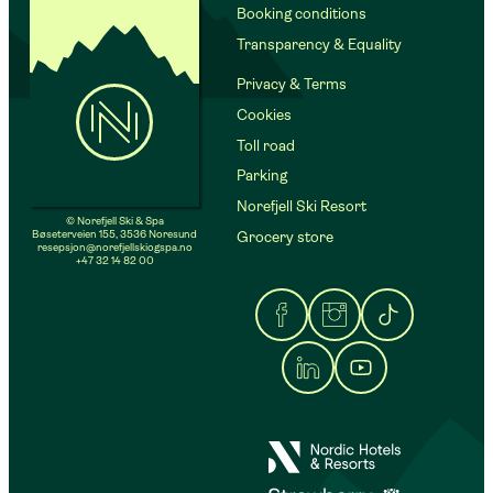
Booking conditions
Transparency & Equality
Privacy & Terms
Cookies
Toll road
Parking
Norefjell Ski Resort
© Norefjell Ski & Spa
Bøseterveien 155, 3536 Noresund
Grocery store
resepsjon@norefjellskiogspa.no
+47 32 14 82 00