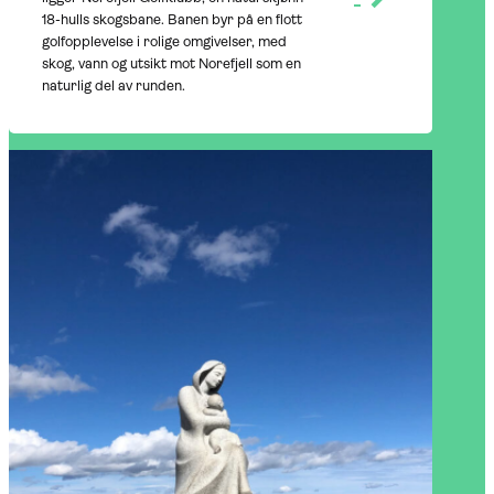
18-hulls skogsbane. Banen byr på en flott
golfopplevelse i rolige omgivelser, med
skog, vann og utsikt mot Norefjell som en
naturlig del av runden.