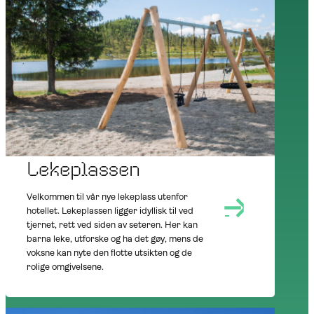
AT NOREFJELL
SUMMER
OUTDOORS
Lekeplassen
Velkommen til vår nye lekeplass utenfor
hotellet. Lekeplassen ligger idyllisk til ved
tjernet, rett ved siden av seteren. Her kan
barna leke, utforske og ha det gøy, mens de
voksne kan nyte den flotte utsikten og de
rolige omgivelsene.