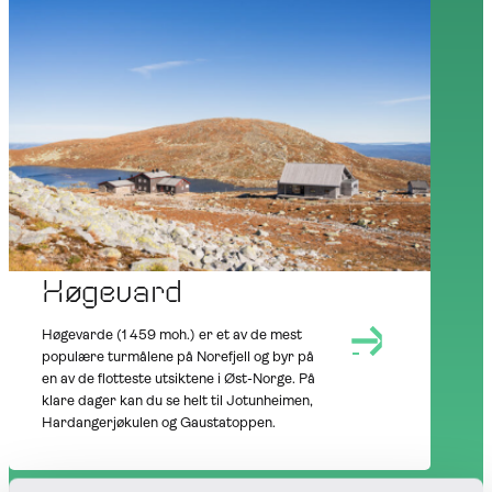
AT NOREFJELL
SUMMER
OUTDOORS
Høgevard
Høgevarde (1 459 moh.) er et av de mest
populære turmålene på Norefjell og byr på
en av de flotteste utsiktene i Øst-Norge. På
klare dager kan du se helt til Jotunheimen,
Hardangerjøkulen og Gaustatoppen.